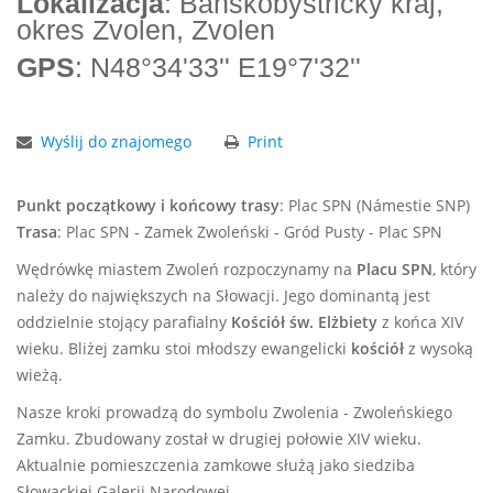
Lokalizacja
: Banskobystrický kraj,
okres Zvolen, Zvolen
GPS
: N48°34'33'' E19°7'32''
Wyślij do znajomego
Print
Punkt początkowy i końcowy trasy
: Plac SPN (Námestie SNP)
Trasa
: Plac SPN - Zamek Zwoleński - Gród Pusty - Plac SPN
Wędrówkę miastem Zwoleń rozpoczynamy na
Placu SPN
, który
należy do największych na Słowacji. Jego dominantą jest
oddzielnie stojący parafialny
Kościół św. Elżbiety
z końca XIV
wieku. Bliżej zamku stoi młodszy ewangelicki
kościół
z wysoką
wieżą.
Nasze kroki prowadzą do symbolu Zwolenia - Zwoleńskiego
Zamku. Zbudowany został w drugiej połowie XIV wieku.
Aktualnie pomieszczenia zamkowe służą jako siedziba
Słowackiej Galerii Narodowej.