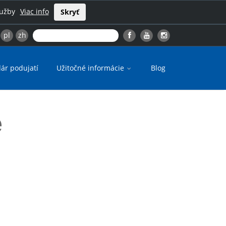
lužby
Viac info
Skryť
pl
zh
ár podujatí
Užitočné informácie
Blog
e