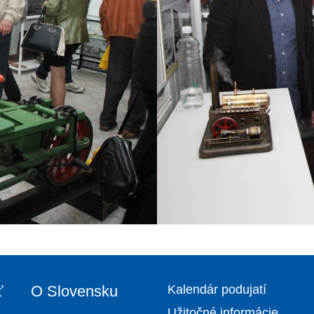
ť
O Slovensku
Kalendár podujatí
Užitočné informácie