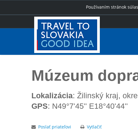
Používaním stránok súlas
Úvod
Múzeum dopravy Rajecké Teplice
Múzeum dopra
Lokalizácia
: Žilinský kraj, okr
GPS
: N49°7'45'' E18°40'44''
Poslať priateľovi
Vytlačiť