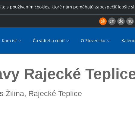
íte s používaním cookies, ktoré nám pomáhajú zabezpečiť lepšie s
sk
en
de
hu
Kam ísť
Čo vidieť a robiť
O Slovensku
Kalend
vy Rajecké Teplic
es Žilina, Rajecké Teplice