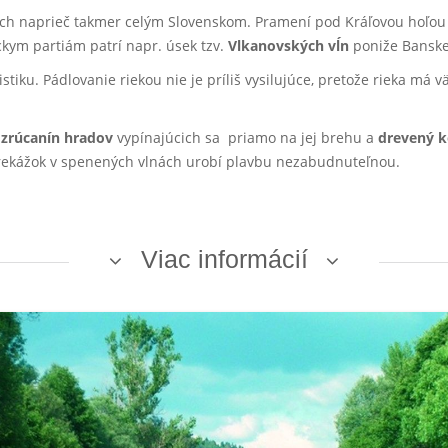
ich naprieč takmer celým Slovenskom. Pramení pod Kráľovou hoľou a
kym partiám patrí napr. úsek tzv.
Vlkanovských vĺn
poniže Banskej
u. Pádlovanie riekou nie je príliš vysilujúce, pretože rieka má vä
o
zrúcanín hradov
vypínajúcich sa priamo na jej brehu a
drevený k
prekážok v spenených vlnách urobí plavbu nezabudnuteľnou.
Viac informácií