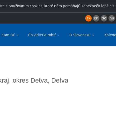
íte s používaním cookies, ktoré nám pomáhajú zabezpečiť lepšie s
sk
en
de
hu
Kam ísť
Čo vidieť a robiť
O Slovensku
Kalend
kraj, okres Detva, Detva