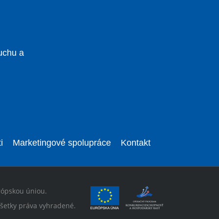
uchu a
i
Marketingové spolupráce
Kontakt
rópskou úniou.
šetky práva vyhradené.