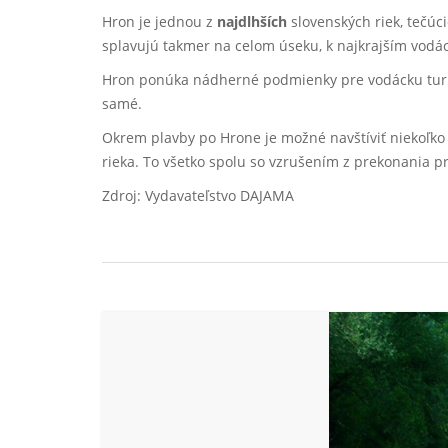
Hron je jednou z
najdlhších
slovenských riek, tečúc
splavujú takmer na celom úseku, k najkrajším vodác
Hron ponúka nádherné podmienky pre vodácku turistik
samé.
Okrem plavby po Hrone je možné navštíviť niekoľk
rieka. To všetko spolu so vzrušením z prekonania 
Zdroj: Vydavateľstvo DAJAMA