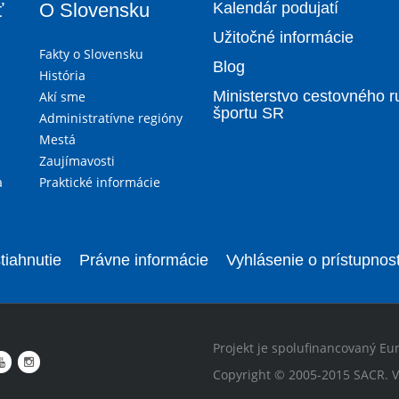
ť
O Slovensku
Kalendár podujatí
Užitočné informácie
Fakty o Slovensku
Blog
História
Ministerstvo cestovného r
Akí sme
športu SR
Administratívne regióny
Mestá
Zaujímavosti
a
Praktické informácie
tiahnutie
Právne informácie
Vyhlásenie o prístupnost
Projekt je spolufinancovaný Eu
Copyright © 2005-2015 SACR. V