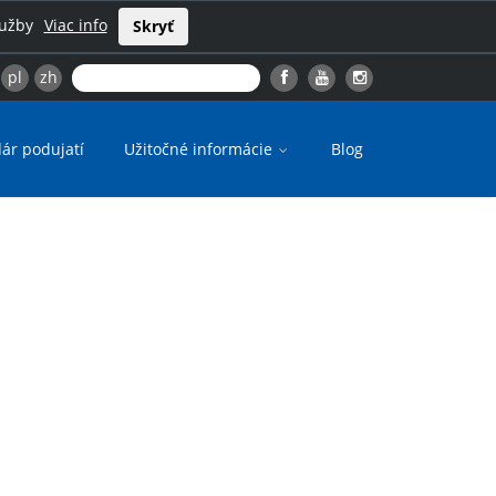
lužby
Viac info
Skryť
pl
zh
ár podujatí
Užitočné informácie
Blog