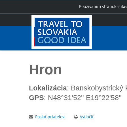
Používaním stránok súlas
Úvod
Hron
Hron
Lokalizácia
: Banskobystrický 
GPS
: N48°31'52'' E19°22'58''
Poslať priateľovi
Vytlačiť