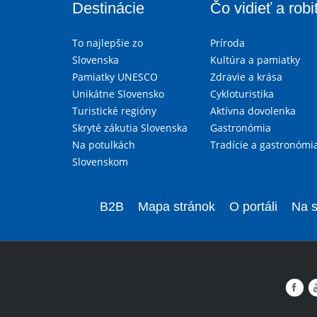
Destinácie
Čo vidieť a robi
To najlepšie zo
Príroda
Slovenska
Kultúra a pamiatky
Pamiatky UNESCO
Zdravie a krása
Unikátne Slovensko
Cykloturistika
Turistické regióny
Aktívna dovolenka
Skryté zákutia Slovenska
Gastronómia
Na potulkách
Tradície a gastronómi
Slovenskom
B2B
Mapa stránok
O portáli
Na s