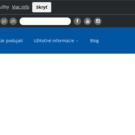
lužby
Viac info
Skryť
pl
zh
ár podujatí
Užitočné informácie
Blog