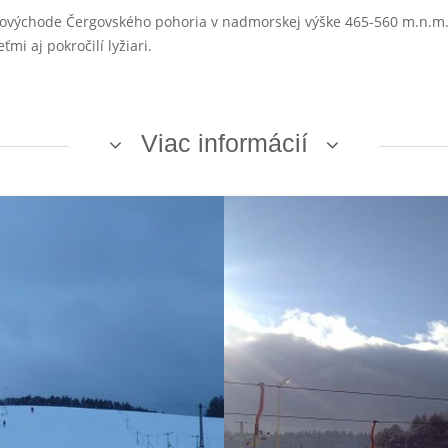
ovýchode Čergovského pohoria v nadmorskej výške 465-560 m.n.m.,
mi aj pokročilí lyžiari.
Viac informácií