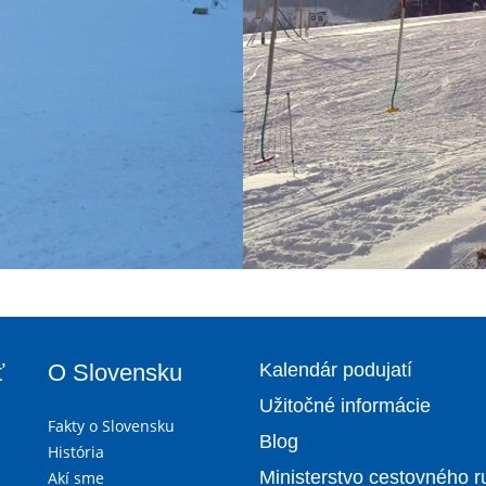
ť
O Slovensku
Kalendár podujatí
Užitočné informácie
Fakty o Slovensku
Blog
História
Ministerstvo cestovného r
Akí sme