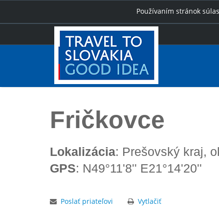
Používaním stránok súlas
Úvod
Fričkovce
Fričkovce
Lokalizácia
: Prešovský kraj, 
GPS
: N49°11'8'' E21°14'20''
Poslať priateľovi
Vytlačiť