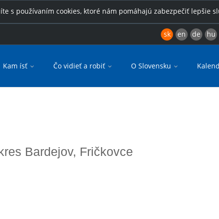
íte s používaním cookies, ktoré nám pomáhajú zabezpečiť lepšie s
sk
en
de
hu
Kam ísť
Čo vidieť a robiť
O Slovensku
Kalend
okres Bardejov, Fričkovce