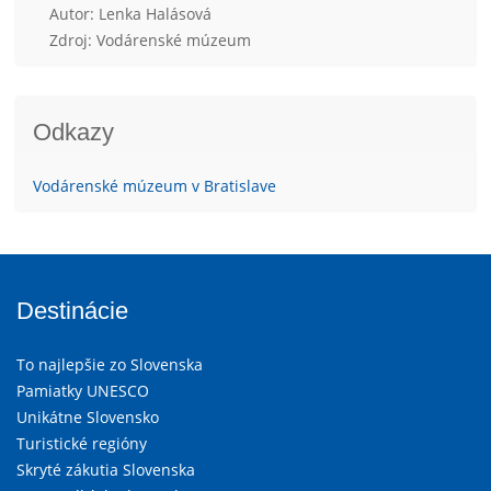
Autor: Lenka Halásová
Zdroj: Vodárenské múzeum
Odkazy
Vodárenské múzeum v Bratislave
Destinácie
To najlepšie zo Slovenska
Pamiatky UNESCO
Unikátne Slovensko
Turistické regióny
Skryté zákutia Slovenska