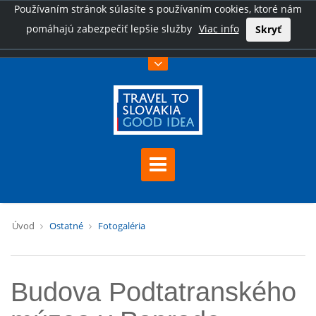
Používaním stránok súlasíte s používaním cookies, ktoré nám
pomáhajú zabezpečiť lepšie služby
Viac info
Skryť
Úvod
Ostatné
Fotogaléria
Budova Podtatranského