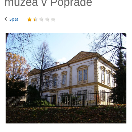
múzea v Poprade
Späť