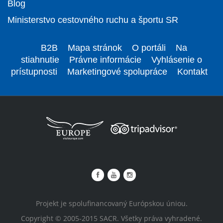
Blog
Ministerstvo cestovného ruchu a športu SR
B2B
Mapa stránok
O portáli
Na
stiahnutie
Právne informácie
Vyhlásenie o
prístupnosti
Marketingové spolupráce
Kontakt
Projekt je spolufinancovaný Európskou úniou.
Copyright © 2005-2015 SACR. Všetky práva vyhradené.