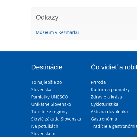
Odkazy
Múzeum v Kežmarku
Destinácie
Čo vidieť a robi
To najlepšie zo
Príroda
Slovenska
Kultúra a pamiatky
Pamiatky UNESCO
Zdravie a krása
Unikátne Slovensko
Cykloturistika
Turistické regióny
Aktívna dovolenka
Skryté zákutia Slovenska
Gastronómia
Na potulkách
Tradície a gastronómi
Slovenskom