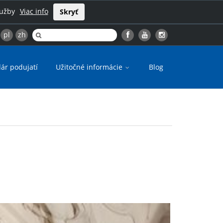
lužby
Viac info
Skryť
pl
zh
ár podujatí
Užitočné informácie
Blog