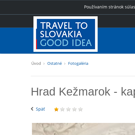
Používaním stránok súlas
Úvod
Ostatné
Fotogaléria
Hrad Kežmarok - ka
Späť