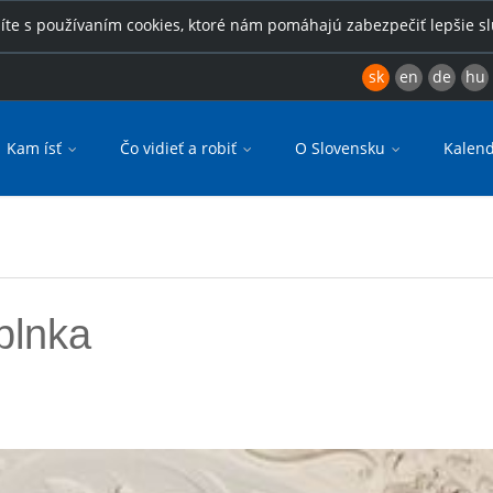
íte s používaním cookies, ktoré nám pomáhajú zabezpečiť lepšie s
sk
en
de
hu
Kam ísť
Čo vidieť a robiť
O Slovensku
Kalend
plnka