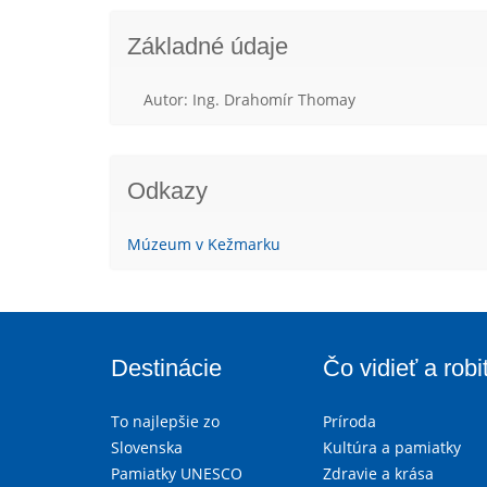
Základné údaje
Autor: Ing. Drahomír Thomay
Odkazy
Múzeum v Kežmarku
Destinácie
Čo vidieť a robi
To najlepšie zo
Príroda
Slovenska
Kultúra a pamiatky
Pamiatky UNESCO
Zdravie a krása