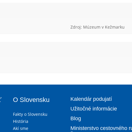
Zdroj: Múzeum v Kežmarku
ť
O Slovensku
Kalendár podujatí
Užitočné informácie
Fakty o Slovensku
Blog
História
Ministerstvo cestovného r
Akí sme