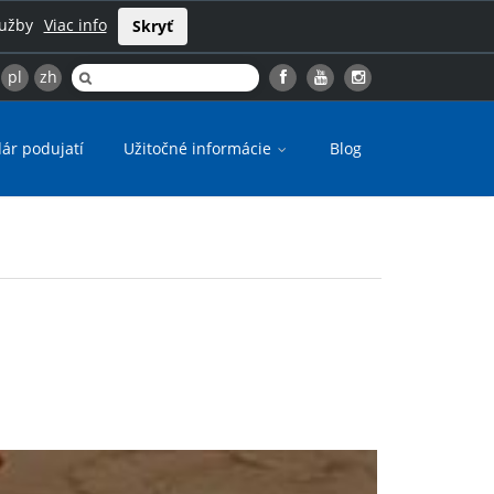
lužby
Viac info
Skryť
pl
zh
ár podujatí
Užitočné informácie
Blog