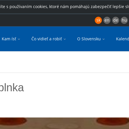
íte s používaním cookies, ktoré nám pomáhajú zabezpečiť lepšie s
sk
en
de
hu
Kam ísť
Čo vidieť a robiť
O Slovensku
Kalend
plnka