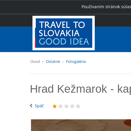
Používaním stránok súlas
Úvod
Ostatné
Fotogaléria
Hrad Kežmarok - ka
Späť