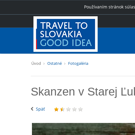
Používaním stránok súlas
Úvod
Ostatné
Fotogaléria
Skanzen v Starej Ľu
Späť