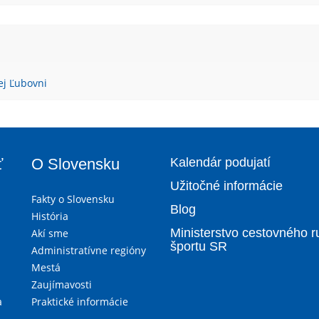
ej Ľubovni
ť
O Slovensku
Kalendár podujatí
Užitočné informácie
Fakty o Slovensku
Blog
História
Ministerstvo cestovného r
Akí sme
športu SR
Administratívne regióny
Mestá
Zaujímavosti
a
Praktické informácie