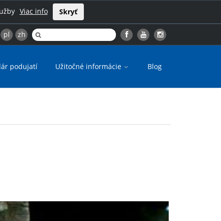
lužby
Viac info
Skryť
pl
zh
ár podujatí
Užitočné informácie
Blog