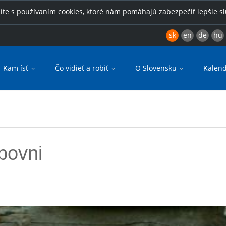
íte s používaním cookies, ktoré nám pomáhajú zabezpečiť lepšie s
sk
en
de
hu
Kam ísť
Čo vidieť a robiť
O Slovensku
Kalend
bovni