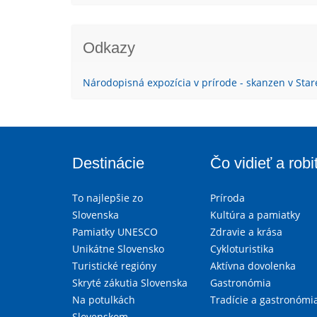
Odkazy
Národopisná expozícia v prírode - skanzen v Star
Destinácie
Čo vidieť a robi
To najlepšie zo
Príroda
Slovenska
Kultúra a pamiatky
Pamiatky UNESCO
Zdravie a krása
Unikátne Slovensko
Cykloturistika
Turistické regióny
Aktívna dovolenka
Skryté zákutia Slovenska
Gastronómia
Na potulkách
Tradície a gastronómi
Slovenskom