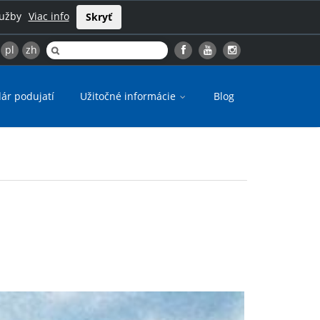
lužby
Viac info
Skryť
pl
zh
ár podujatí
Užitočné informácie
Blog