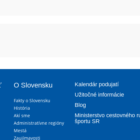
ť
O Slovensku
Kalendár podujatí
Užitočné informácie
Fakty o Slovensku
Blog
História
Ministerstvo cestovného r
Akí sme
športu SR
Administratívne regióny
Mestá
Zaujímavosti