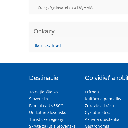
Zdroj: Vydavateľstvo DAJAMA
Odkazy
Blatnický hrad
Destinácie
Čo vidieť a robi
To najlepšie zo
Príroda
Slovenska
Kultúra a pamiatky
Pamiatky UNESCO
Zdravie a krása
Unikátne Slovensko
Cykloturistika
Turistické regióny
Aktívna dovolenka
Skryté zákutia Slovenska
Gastronómia