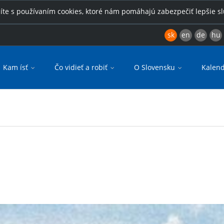
íte s používaním cookies, ktoré nám pomáhajú zabezpečiť lepšie s
sk
en
de
hu
Kam ísť
Čo vidieť a robiť
O Slovensku
Kalend