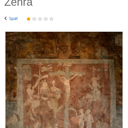
Žehra
Späť