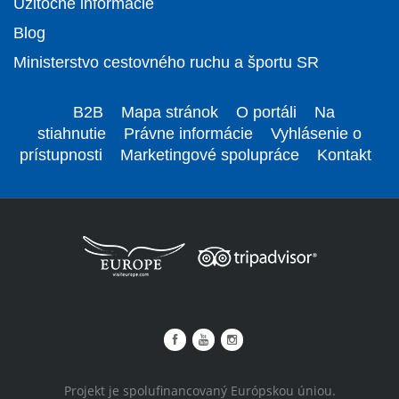
Užitočné informácie
Blog
Ministerstvo cestovného ruchu a športu SR
B2B
Mapa stránok
O portáli
Na
stiahnutie
Právne informácie
Vyhlásenie o
prístupnosti
Marketingové spolupráce
Kontakt
Projekt je spolufinancovaný Európskou úniou.