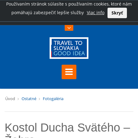
Používaním stránok súlasíte s používaním cookies, ktoré nám
pomáhajú zabezpečiť lepšie služby
Viac info
Skryť
Úvod
Ostatné
Fotogaléria
Kostol Ducha Svätého –