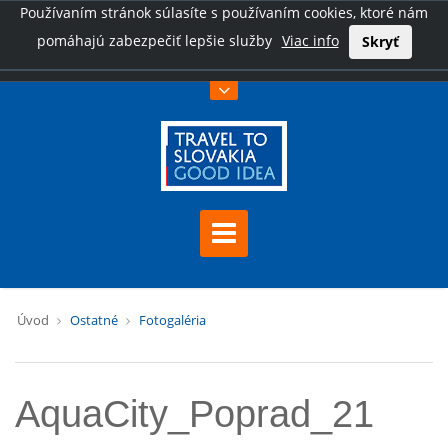
Používaním stránok súlasíte s používaním cookies, ktoré nám
pomáhajú zabezpečiť lepšie služby
Viac info
Skryť
Úvod
Ostatné
Fotogaléria
AquaCity_Poprad_21