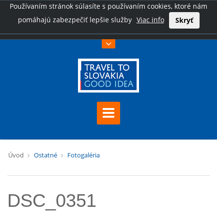
Používaním stránok súlasíte s používaním cookies, ktoré nám
pomáhajú zabezpečiť lepšie služby
Viac info
Skryť
Úvod
Ostatné
Fotogaléria
DSC_0351