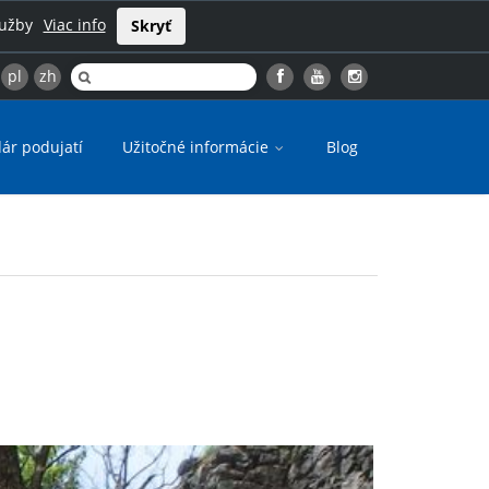
lužby
Viac info
Skryť
pl
zh
ár podujatí
Užitočné informácie
Blog