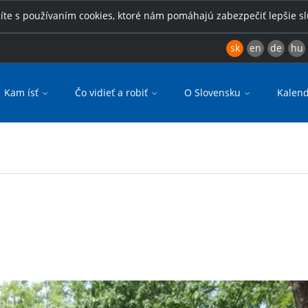
íte s používaním cookies, ktoré nám pomáhajú zabezpečiť lepšie s
sk
en
de
hu
Kam ísť
Čo vidieť a robiť
O Slovensku
Kalend