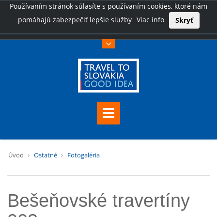
Používaním stránok súlasíte s používaním cookies, ktoré nám
pomáhajú zabezpečiť lepšie služby
Viac info
Skryť
Úvod
Ostatné
Fotogaléria
Bešeňovské travertíny