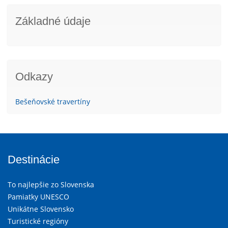
Základné údaje
Odkazy
Bešeňovské travertíny
Destinácie
To najlepšie zo Slovenska
Pamiatky UNESCO
Unikátne Slovensko
Turistické regióny