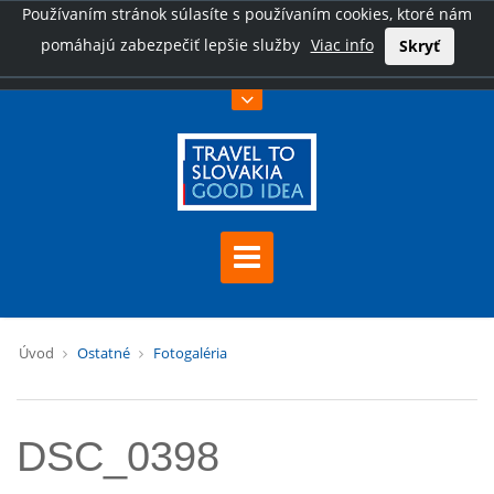
Používaním stránok súlasíte s používaním cookies, ktoré nám
pomáhajú zabezpečiť lepšie služby
Viac info
Skryť
Úvod
Ostatné
Fotogaléria
DSC_0398