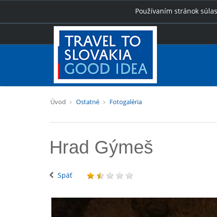
Používaním stránok súlas
Úvod
Ostatné
Fotogaléria
Hrad Gýmeš
Späť