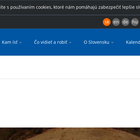
íte s používaním cookies, ktoré nám pomáhajú zabezpečiť lepšie s
sk
en
de
hu
Kam ísť
Čo vidieť a robiť
O Slovensku
Kalend