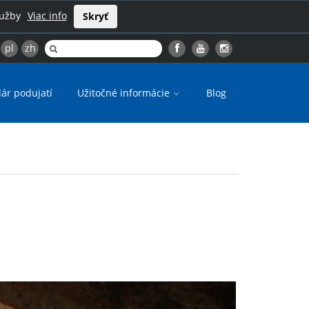
lužby
Viac info
Skryť
pl
zh
ár podujatí
Užitočné informácie
Blog