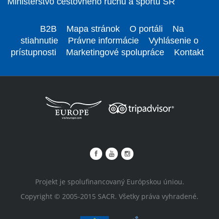
Ministerstvo cestovného ruchu a športu SR
B2B
Mapa stránok
O portáli
Na
stiahnutie
Právne informácie
Vyhlásenie o
prístupnosti
Marketingové spolupráce
Kontakt
Projekt je spolufinancovaný Európskou úniou.
Copyright © 2005-2015 SACR. Všetky práva vyhradené.