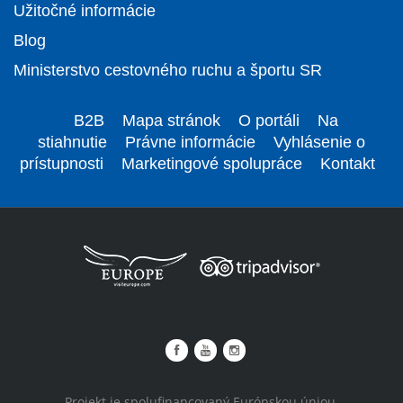
Užitočné informácie
Blog
Ministerstvo cestovného ruchu a športu SR
B2B
Mapa stránok
O portáli
Na
stiahnutie
Právne informácie
Vyhlásenie o
prístupnosti
Marketingové spolupráce
Kontakt
Projekt je spolufinancovaný Európskou úniou.