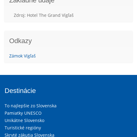
Základné údaje
Zdroj: Hotel The Grand Vígľaš
Odkazy
Zámok Vígľaš
Destinácie
To najlepšie zo Slovenska
Pamiatky UNESCO
Unikátne Slovensko
Turistické regióny
Skryté zákutia Slovenska