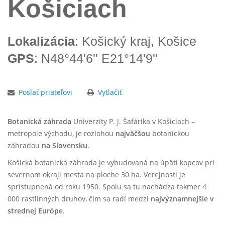
Košiciach
Lokalizácia
: Košický kraj, Košice
GPS
: N48°44'6'' E21°14'9''
Poslať priateľovi
Vytlačiť
Botanická záhrada
Univerzity P. J. Šafárika v Košiciach –
metropole východu, je rozlohou
najväčšou
botanickou
záhradou
na Slovensku
.
Košická botanická záhrada je vybudovaná na úpätí kopcov pri
severnom okraji mesta na ploche 30 ha. Verejnosti je
sprístupnená od roku 1950. Spolu sa tu nachádza takmer 4
000 rastlinných druhov, čím sa radí medzi
najvýznamnejšie v
strednej Európe
.