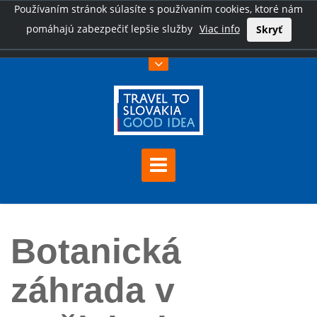
Používaním stránok súlasíte s používaním cookies, ktoré nám
pomáhajú zabezpečiť lepšie služby
Viac info
Skryť
Úvod
Botanická záhrada v Košiciach
Botanická
záhrada v