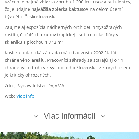
Vzácna je najmä zbierka zhruba 1 200 kaktusov a sukulentov,
čo je údajne
najväčšia zbierka kaktusov
na celom území
bývalého Československa.
Zaujme aj expozícia nádherných orchideí, hmyzožravých
rastlín, či ďalších druhov tropickej i subtropickej flóry v
2
skleníku
s plochou 1 742 m
.
Košická botanická záhrada má od augusta 2002 štatút
chráneného areálu
. Pracovníci záhrady sa starajú aj o 14
chránených druhov z východného Slovenska, z ktorých osem
je kriticky ohrozených.
Zdroj: Vydavateľstvo DAJAMA
Web:
Viac info
Viac informácií