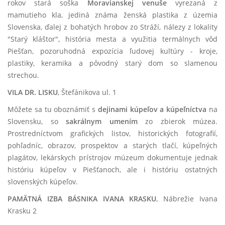
rokov stará soška
Moravianskej venuše
vyrezaná z
mamutieho kla, jediná známa ženská plastika z územia
Slovenska, ďalej z bohatých hrobov zo Stráží, nálezy z lokality
"Starý kláštor", história mesta a využitia termálnych vôd
Piešťan, pozoruhodná expozícia ľudovej kultúry - kroje,
plastiky, keramika a pôvodný starý dom so slamenou
strechou.
VILA DR. LISKU
, Štefánikova ul. 1
Môžete sa tu oboznámiť s
dejinami kúpeľov a kúpeľníctva
na
Slovensku, so
sakrálnym umením
zo zbierok múzea.
Prostredníctvom grafických listov, historických fotografií,
pohľadníc, obrazov, prospektov a starých tlačí, kúpeľných
plagátov, lekárskych prístrojov múzeum dokumentuje jednak
históriu kúpeľov v Piešťanoch, ale i históriu ostatných
slovenských kúpeľov.
PAMÄTNÁ IZBA BÁSNIKA IVANA KRASKU
, Nábrežie Ivana
Krasku 2