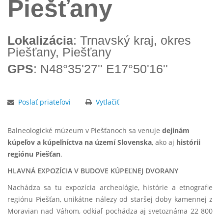
Piešťany
Lokalizácia
: Trnavský kraj, okres
Piešťany, Piešťany
GPS
: N48°35'27'' E17°50'16''
Poslať priateľovi
Vytlačiť
Balneologické múzeum v Piešťanoch sa venuje
dejinám
kúpeľov a kúpeľníctva na území Slovenska
, ako aj
histórii
regiónu Piešťan
.
HLAVNÁ EXPOZÍCIA V BUDOVE KÚPEĽNEJ DVORANY
Nachádza sa tu expozícia archeológie, histórie a etnografie
regiónu Piešťan, unikátne nálezy od staršej doby kamennej z
Moravian nad Váhom, odkiaľ pochádza aj svetoznáma 22 800