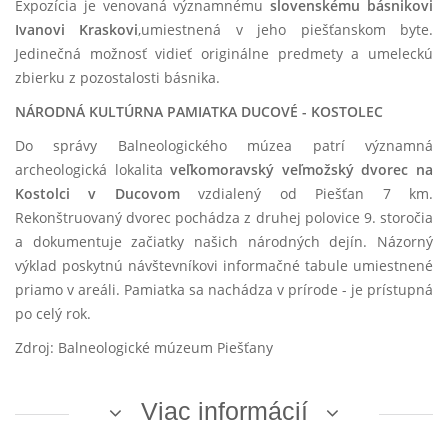
Expozícia je venovaná významnému
slovenskému básnikovi
Ivanovi Kraskovi
,
umiestnená v jeho piešťanskom byte.
Jedinečná možnosť vidieť originálne predmety a umeleckú
zbierku z pozostalosti básnika.
NÁRODNÁ KULTÚRNA PAMIATKA DUCOVÉ - KOSTOLEC
Do správy Balneologického múzea patrí významná
archeologická lokalita
veľkomoravský veľmožský dvorec na
Kostolci v Ducovom
vzdialený od Piešťan 7 km.
Rekonštruovaný dvorec pochádza z druhej polovice 9. storočia
a dokumentuje začiatky našich národných dejín. Názorný
výklad poskytnú návštevníkovi informačné tabule umiestnené
priamo v areáli. Pamiatka sa nachádza v prírode - je prístupná
po celý rok.
Zdroj: Balneologické múzeum Piešťany
Viac informácií