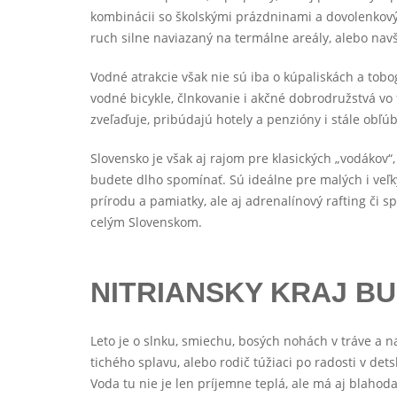
kombinácii so školskými prázdninami a dovolenkovým
ruch silne naviazaný na termálne areály, alebo navš
Vodné atrakcie však nie sú iba o kúpaliskách a tob
vodné bicykle, člnkovanie i akčné dobrodružstvá v
zveľaďuje, pribúdajú hotely a penzióny i stále obľú
Slovensko je však aj rajom pre klasických „vodákov“
budete dlho spomínať. Sú ideálne pre malých i veľký
prírodu a pamiatky, ale aj adrenalínový rafting či
celým Slovenskom.
NITRIANSKY KRAJ B
Leto je o slnku, smiechu, bosých nohách v tráve a n
tichého splavu, alebo rodič túžiaci po radosti v de
Voda tu nie je len príjemne teplá, ale má aj blaho