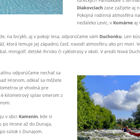
tureckých Pamukkale s termá
Diakovciach
zase zažijete aj 
Pokojná rodinná atmosféra na
neďaleko Levíc, v
Komárne
aj 
ode, na bicykli, aj v pokoji lesa, odporúčame vám
Duchonku
. Len kú
, ktorá lemuje jej západnú časť, navodí atmosféru ako pri mori. V
bal, minigolf, detské ihrisko či cyklotrasy v okolí. V areáli Nová D
nalínu odporúčame nechať sa
r nad Hronom, odkiaľ sa môžete
ilometrov je vhodná pre
 14-kilometrový splav smerom z
onom.
gu v obci
Kamenín
, kde si
u po Hrone až do Dunaja,
ž po sútok s Dunajom.