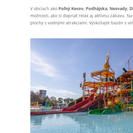
V obciach ako
Poľný Kesov, Podhájska, Nesvady, D
možnosti, ako si dopriať relax aj aktívnu zábavu. 
plochy s vodnými atrakciami. Vyskúšajte bazén s vl