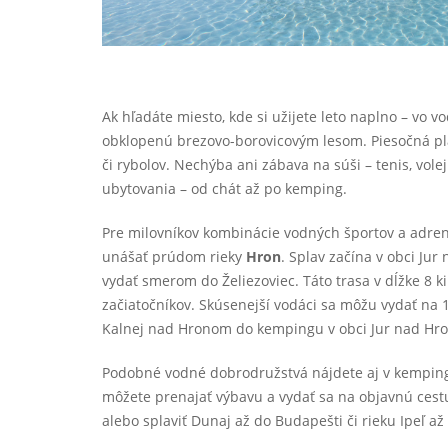
Ak hľadáte miesto, kde si užijete leto naplno – vo v
obklopenú brezovo-borovicovým lesom. Piesočná pláž
či rybolov. Nechýba ani zábava na súši – tenis, volej
ubytovania – od chát až po kemping.
Pre milovníkov kombinácie vodných športov a adre
unášať prúdom rieky
Hron
. Splav začína v obci Ju
vydať smerom do Želiezoviec. Táto trasa v dĺžke 8 k
začiatočníkov. Skúsenejší vodáci sa môžu vydať na
Kalnej nad Hronom do kempingu v obci Jur nad Hr
Podobné vodné dobrodružstvá nájdete aj v kempin
môžete prenajať výbavu a vydať sa na objavnú cest
alebo splaviť Dunaj až do Budapešti či rieku Ipeľ a