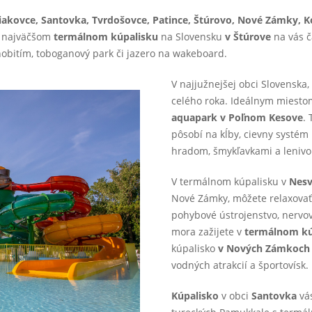
iakovce, Santovka, Tvrdošovce, Patince, Štúrovo, Nové Zámky,
Na najväčšom
termálnom kúpalisku
na Slovensku
v Štúrove
na vás č
nobitím, toboganový park či jazero na wakeboard.
V najjužnejšej obci Slovenska
celého roka. Ideálnym miesto
aquapark v Poľnom Kesove
.
pôsobí na kĺby, cievny systém
hradom, šmykľavkami a lenivou
V termálnom kúpalisku v
Nes
Nové Zámky, môžete relaxovať
pohybové ústrojenstvo, nervo
mora zažijete v
termálnom kú
kúpalisko
v Nových Zámkoch
vodných atrakcií a športovísk.
Kúpalisko
v obci
Santovka
vás