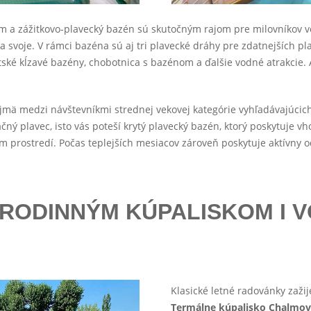
m a zážitkovo-plavecký bazén sú skutočným rajom pre milovníkov 
a svoje. V rámci bazéna sú aj tri plavecké dráhy pre zdatnejších pl
tské kĺzavé bazény, chobotnica s bazénom a ďalšie vodné atrakcie. A 
mä medzi návštevníkmi strednej vekovej kategórie vyhľadávajúcich
eačný plavec, isto vás poteší krytý plavecký bazén, ktorý poskytuje
om prostredí. Počas teplejších mesiacov zároveň poskytuje aktívny 
 RODINNÝM KÚPALISKOM I
Klasické letné radovánky zažij
Termálne kúpalisko Chalmo