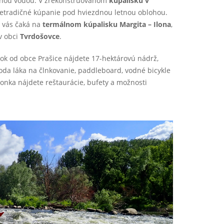
lnou vodou. V zrekonštruovanom
kúpalisku v
netradičné kúpanie pod hviezdnou letnou oblohou.
 vás čaká na
termálnom kúpalisku Margita – Ilona
,
v obci
Tvrdošovce
.
sok od obce Prašice nájdete 17-hektárovú nádrž,
oda láka na člnkovanie, paddleboard, vodné bicykle
uchonka nájdete reštaurácie, bufety a možnosti