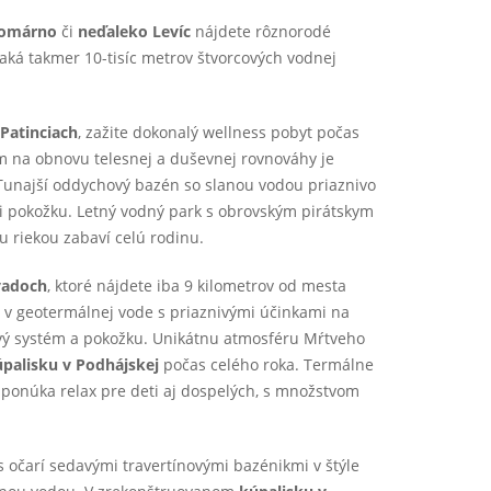
 Komárno
či
neďaleko Levíc
nájdete rôznorodé
aká takmer 10-tisíc metrov štvorcových vodnej
,
Patinciach
, zažite dokonalý wellness pobyt počas
m na obnovu telesnej a duševnej rovnováhy je
 Tunajší oddychový bazén so slanou vodou priaznivo
 i pokožku. Letný vodný park s obrovským pirátskym
 riekou zabaví celú rodinu.
vadoch
, ktoré nájdete iba 9 kilometrov od mesta
 v geotermálnej vode s priaznivými účinkami na
vý systém a pokožku. Unikátnu atmosféru Mŕtveho
palisku v Podhájskej
počas celého roka. Termálne
ponúka relax pre deti aj dospelých, s množstvom
 očarí sedavými travertínovými bazénikmi v štýle