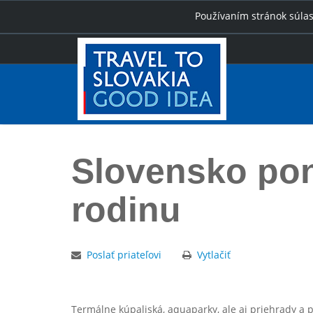
Používaním stránok súlas
Slovensko pon
rodinu
Poslať priateľovi
Vytlačiť
Termálne kúpaliská, aquaparky, ale aj priehrady a 