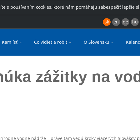
íte s používaním cookies, ktoré nám pomáhajú zabezpečiť lepšie s
sk
en
de
hu
Kam ísť
Čo vidieť a robiť
O Slovensku
Kalend
úka zážitky na vod
prírodné vodné nádrže – práve tam vedú kroky viacerých Slovákov po