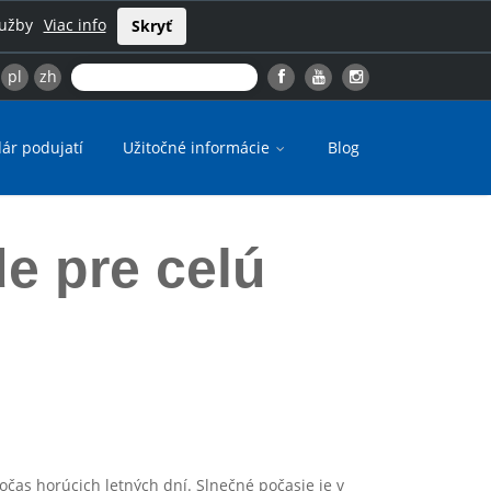
lužby
Viac info
Skryť
pl
zh
ár podujatí
Užitočné informácie
Blog
e pre celú
čas horúcich letných dní. Slnečné počasie je v