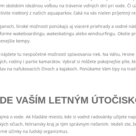
 obdobím ideálnou voľbou na trávenie voľných dní pri vode. Či už
tívite niektorý z našich aquaparkov, čaká na vás nielen príjemný re
oganoch, široké možnosti ponúkajú aj viaceré priehrady a vodné nád
o forme wakeboardingu, wakeskatingu alebo windsurfingu. Okolie pr
benejšie kempy.
, nájdete tu nespočetné možnosti splavovania riek. Na Váhu, Hrone č
ch, rodiny i partie kamarátov. Vybrať si môžete pokojnejšie plte, 
 splav na nafukovacích člnoch a kajakoch. Ponúkame Vám tipy na tra
UDE VAŠÍM LETNÝM ÚTOČIS
ajmä o vode. Ak hľadáte miesto, kde si vodné radovánky užijete nap
tských očiach, Nitriansky kraj je tým správnym riešením. Vedeli ste,
darné účinky na ľudský organizmus.