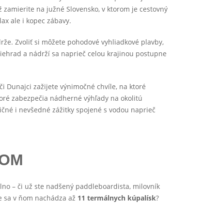
 zamierite na južné Slovensko, v ktorom je cestovný
lax ale i kopec zábavy.
rže. Zvoliť si môžete pohodové vyhliadkové plavby,
iehrad a nádrží sa naprieč celou krajinou postupne
i Dunajci zažijete výnimočné chvíle, na ktoré
ktoré zabezpečia nádherné výhľady na okolitú
dičné i nevšedné zážitky spojené s vodou naprieč
KOM
lno – či už ste nadšený paddleboardista, milovník
 že sa v ňom nachádza až
11 termálnych kúpalísk
?