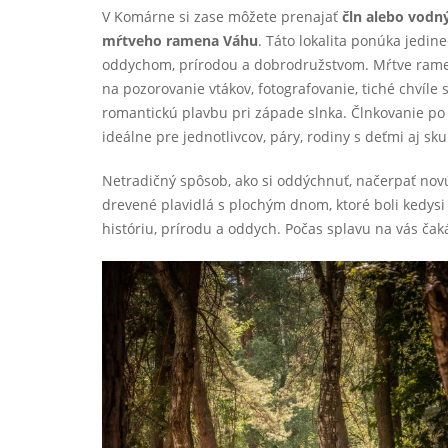
V Komárne si zase môžete prenajať
čln alebo vodný
mŕtveho ramena Váhu
. Táto lokalita ponúka jedin
oddychom, prírodou a dobrodružstvom. Mŕtve rame
na pozorovanie vtákov, fotografovanie, tiché chvíle 
romantickú plavbu pri západe slnka. Člnkovanie po
ideálne pre jednotlivcov, páry, rodiny s deťmi aj sku
Netradičný spôsob, ako si oddýchnuť, načerpať novú
drevené plavidlá s plochým dnom, ktoré boli kedysi
históriu, prírodu a oddych. Počas splavu na vás čak