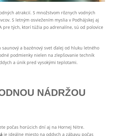
vodných atrakcií. S množstvom rôznych vodných
avcov. S letným osviežením myslia v Podhájskej aj
pre tých, ktorí túžia po adrenalíne, sú od polovice
 saunový a bazénový svet ďalej od hluku letného
 vhodné podmienky nielen na zlepšovanie techník
oddych a únik pred vysokými teplotami.
 VODNOU NÁDRŽOU
ete počas horúcich dní aj na Hornej Nitre.
vá
je ideálne miesto na oddych a zábavu počas