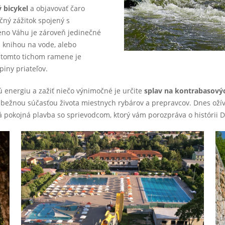
 bicykel
a objavovať čaro
ečný zážitok spojený s
no Váhu je zároveň jedinečné
s knihou na vode, alebo
 tomto tichom ramene je
piny priateľov.
 energiu a zažiť niečo výnimočné je určite
splav na kontrabasový
 bežnou súčasťou života miestnych rybárov a prepravcov. Dnes ožíva
á pokojná plavba so sprievodcom, ktorý vám porozpráva o histórii D