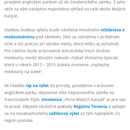
prejdete anglickým parkom až do Smolenického zámku. Z jeho
veže sa vám naskytne majestátny výhľad na celé okolie Malých
Karpát.
Sladkou bodkou výletu bude návšteva miestneho
včelárstva a
medovinárstva
pod zámkom. Deti sa zoznámia s príbehom
včiel a ich prácou pri výrobe medu, ktorý môžu aj ochutnať.
Pre rodičov bude pripravená ochutnávka troch druhov
medoviny, medzi ktorými nebude chýbať Včelovina špeciál,
ktorá v rokoch 2013 – 2015 získala ocenenie „najlepšej
medoviny na svete“.
Ak hľadáte
tip na výlet
do prírody, posedenie v krásnom
anglickom parku, objavenie ešte nepoznaného zámku vo
francúzskom štýle,
Smolenice
„Perla Malých Karpát“ je pre vás
to pravé. Objavte skutočné poklady
Regiónu Tirnavia
a vydajte
sa na nezabudnuteľný
zážitkový výlet
za tým najlepším, čo
región ponúka.