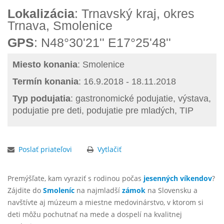
Lokalizácia
: Trnavský kraj, okres
Trnava, Smolenice
GPS
: N48°30'21'' E17°25'48''
Miesto konania
: Smolenice
Termín konania
: 16.9.2018 - 18.11.2018
Typ podujatia
: gastronomické podujatie, výstava,
podujatie pre deti, podujatie pre mladých, TIP
Poslať priateľovi
Vytlačiť
Premýšľate, kam vyraziť s rodinou počas
jesenných víkendov
?
Zájdite do
Smoleníc
na najmladší
zámok
na Slovensku a
navštívte aj múzeum a miestne medovinárstvo, v ktorom si
deti môžu pochutnať na mede a dospelí na kvalitnej