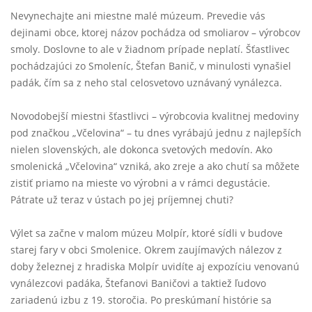
Nevynechajte ani miestne malé múzeum. Prevedie vás
dejinami obce, ktorej názov pochádza od smoliarov – výrobcov
smoly. Doslovne to ale v žiadnom prípade neplatí. Šťastlivec
pochádzajúci zo Smoleníc, Štefan Banič, v minulosti vynašiel
padák, čím sa z neho stal celosvetovo uznávaný vynálezca.
Novodobejší miestni šťastlivci – výrobcovia kvalitnej medoviny
pod značkou „Včelovina“ – tu dnes vyrábajú jednu z najlepších
nielen slovenských, ale dokonca svetových medovín. Ako
smolenická „Včelovina“ vzniká, ako zreje a ako chutí sa môžete
zistiť priamo na mieste vo výrobni a v rámci degustácie.
Pátrate už teraz v ústach po jej príjemnej chuti?
Výlet sa začne v malom múzeu Molpír, ktoré sídli v budove
starej fary v obci Smolenice. Okrem zaujímavých nálezov z
doby železnej z hradiska Molpír uvidíte aj expozíciu venovanú
vynálezcovi padáka, Štefanovi Baničovi a taktiež ľudovo
zariadenú izbu z 19. storočia. Po preskúmaní histórie sa