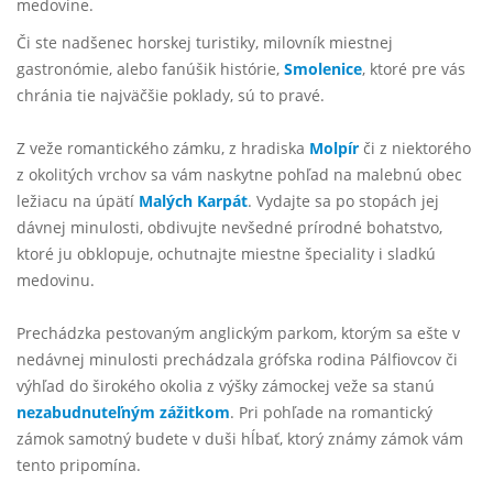
medovine.
Či ste nadšenec horskej turistiky, milovník miestnej
gastronómie, alebo fanúšik histórie,
Smolenice
, ktoré pre vás
chránia tie najväčšie poklady, sú to pravé.
Z veže romantického zámku, z hradiska
Molpír
či z niektorého
z okolitých vrchov sa vám naskytne pohľad na malebnú obec
ležiacu na úpätí
Malých Karpát
. Vydajte sa po stopách jej
dávnej minulosti, obdivujte nevšedné prírodné bohatstvo,
ktoré ju obklopuje, ochutnajte miestne špeciality i sladkú
medovinu.
Prechádzka pestovaným anglickým parkom, ktorým sa ešte v
nedávnej minulosti prechádzala grófska rodina Pálfiovcov či
výhľad do širokého okolia z výšky zámockej veže sa stanú
nezabudnuteľným zážitkom
. Pri pohľade na romantický
zámok samotný budete v duši hĺbať, ktorý známy zámok vám
tento pripomína.