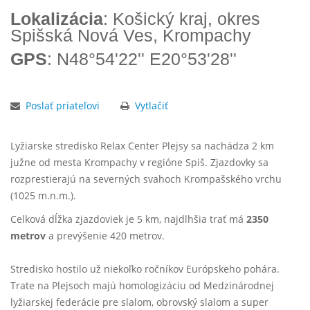
Lokalizácia
: Košický kraj, okres
Spišská Nová Ves, Krompachy
GPS
: N48°54'22'' E20°53'28''
Poslať priateľovi
Vytlačiť
Lyžiarske stredisko Relax Center Plejsy sa nachádza 2 km
južne od mesta Krompachy v regióne Spiš. Zjazdovky sa
rozprestierajú na severných svahoch Krompašského vrchu
(1025 m.n.m.).
Celková dĺžka zjazdoviek je 5 km, najdlhšia trať má
2350
metrov
a prevýšenie 420 metrov.
Stredisko hostilo už niekoľko ročníkov Európskeho pohára.
Trate na Plejsoch majú homologizáciu od Medzinárodnej
lyžiarskej federácie pre slalom, obrovský slalom a super