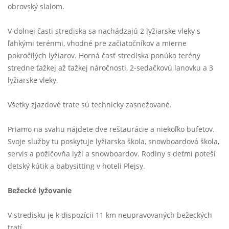
obrovský slalom.
V dolnej časti strediska sa nachádzajú 2 lyžiarske vleky s
ľahkými terénmi, vhodné pre začiatočníkov a mierne
pokročilých lyžiarov. Horná časť strediska ponúka terény
stredne ťažkej až ťažkej náročnosti, 2-sedačkovú lanovku a 3
lyžiarske vleky.
Všetky zjazdové trate sú technicky zasnežované.
Priamo na svahu nájdete dve reštaurácie a niekoľko bufetov.
Svoje služby tu poskytuje lyžiarska škola, snowboardová škola,
servis a požičovňa lyží a snowboardov. Rodiny s deťmi poteší
detský kútik a babysitting v hoteli Plejsy.
Bežecké lyžovanie
V stredisku je k dispozícii 11 km neupravovaných bežeckých
tratí.