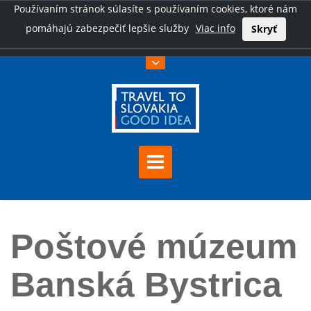
Používaním stránok súlasíte s používaním cookies, ktoré nám
pomáhajú zabezpečiť lepšie služby
Viac info
Skryť
Úvod
Poštové múzeum Banská Bystrica
Poštové múzeum
Banská Bystrica