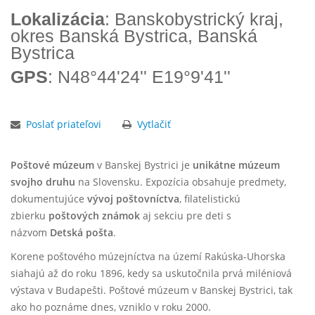
Lokalizácia
: Banskobystrický kraj,
okres Banská Bystrica, Banská
Bystrica
GPS
: N48°44'24'' E19°9'41''
Poslať priateľovi
Vytlačiť
Poštové múzeum
v Banskej Bystrici je
unikátne múzeum
svojho druhu
na Slovensku. Expozícia obsahuje predmety,
dokumentujúce
vývoj poštovníctva
, filatelistickú
zbierku
poštových známok
aj sekciu pre deti s
názvom
Detská pošta
.
Korene poštového múzejníctva
na území Rakúska-Uhorska
siahajú až do
roku 1896
, kedy sa uskutočnila prvá miléniová
výstava v Budapešti. Poštové múzeum v
Banskej Bystrici
, tak
ako ho poznáme dnes, vzniklo
v roku 2000
.