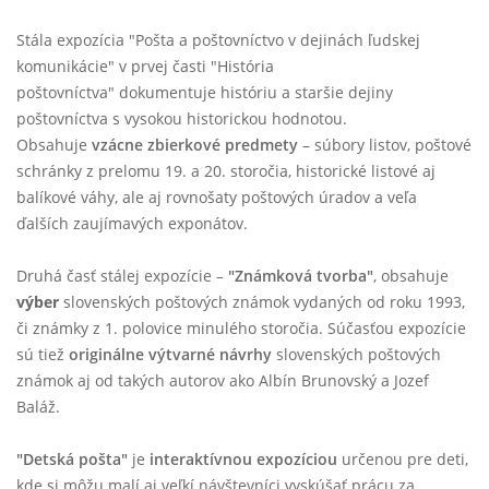
Stála expozícia
"Pošta a poštovníctvo v dejinách ľudskej
komunikácie"
v prvej časti
"História
poštovníctva"
dokumentuje históriu a staršie dejiny
poštovníctva s vysokou historickou hodnotou.
Obsahuje
vzácne zbierkové predmety
–
súbory listov, poštové
schránky z prelomu 19. a 20. storočia, historické listové aj
balíkové váhy, ale aj rovnošaty poštových úradov a veľa
ďalších zaujímavých exponátov.
Druhá časť stálej expozície
"Známková tvorba"
, obsahuje
–
výber
slovenských poštových známok
vydaných od roku 1993,
či známky z 1. polovice minulého storočia. Súčasťou expozície
sú tiež
originálne výtvarné návrhy
slovenských poštových
známok aj od takých autorov ako Albín Brunovský a Jozef
Baláž.
"Detská pošta"
je
interaktívnou expozíciou
určenou pre deti,
kde si môžu malí aj veľkí návštevníci vyskúšať prácu za