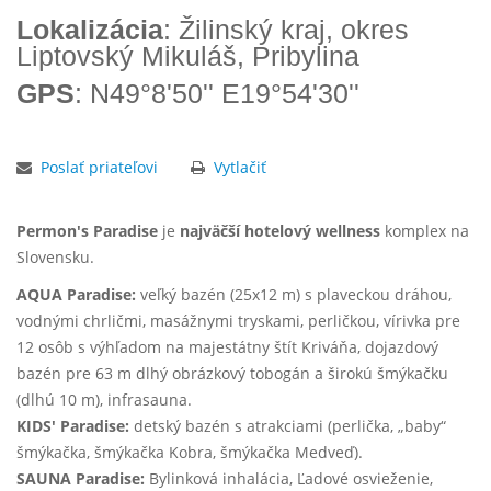
Lokalizácia
: Žilinský kraj, okres
Liptovský Mikuláš, Pribylina
GPS
: N49°8'50'' E19°54'30''
Poslať priateľovi
Vytlačiť
Permon's Paradise
je
najväčší hotelový wellness
komplex na
Slovensku.
AQUA Paradise:
veľký bazén (25x12 m) s plaveckou dráhou,
vodnými chrličmi, masážnymi tryskami, perličkou, vírivka pre
12 osôb s výhľadom na majestátny štít Kriváňa, dojazdový
bazén pre 63 m dlhý obrázkový tobogán a širokú šmýkačku
(dlhú 10 m), infrasauna.
KIDS' Paradise:
detský bazén s atrakciami (perlička, „baby“
šmýkačka, šmýkačka Kobra, šmýkačka Medveď).
SAUNA Paradise:
Bylinková inhalácia, Ľadové osvieženie,