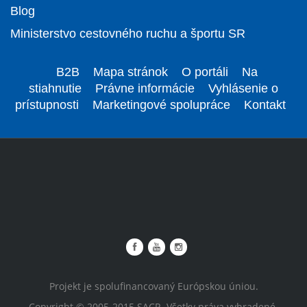
Blog
Ministerstvo cestovného ruchu a športu SR
B2B
Mapa stránok
O portáli
Na
stiahnutie
Právne informácie
Vyhlásenie o
prístupnosti
Marketingové spolupráce
Kontakt
Projekt je spolufinancovaný Európskou úniou.
Copyright © 2005-2015 SACR. Všetky práva vyhradené.