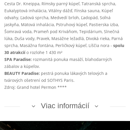
Cesta Dr. Kneippa, Rímsky parný kúpeľ, Tatranská sprcha,
Eukalyptová inhalácia, Vitálny dážď, Fínska sauna, Kúpeľ
odvahy, Ľadová sprcha, Medvedí brloh, Ľadopád, Soľná
jaskyňa, Mätová inhalácia, Pstruhový kúpeľ, Pastierska izba,
Šomravá voda, Prameň pod Kriváňom, Tepidárium, Slnečná
lúka, Duša vody, Pravek, Masážne ležadlá, Divoká rieka, Parná
sprcha, Masážna fontána, Perličkový kúpeľ, Líščia nora -
spolu
30 atrakcií
o rozlohe 1 430 m²
SPA Paradise:
rozmanitá ponuka masáží, blahodarných
zábalov a kúpeľov.
BEAUTY Paradise:
pestrá ponuka lákavých telových a
tvárových ošetrení od SOTHYS Paris.
Zdroj: Grand hotel Permon ****
Viac informácií