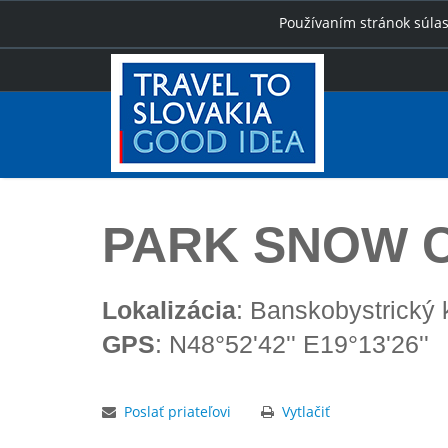
Používaním stránok súlas
Úvod
PARK SNOW Card – Donovaly
PARK SNOW Ca
Lokalizácia
: Banskobystrický 
GPS
: N48°52'42'' E19°13'26''
Poslať priateľovi
Vytlačiť