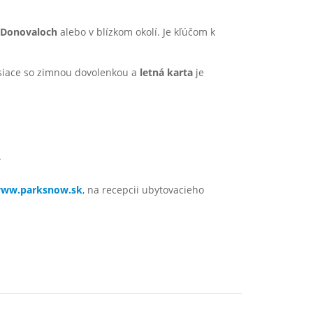
 Donovaloch
alebo v blízkom okolí. Je kľúčom k
siace so zimnou dovolenkou a
letná karta
je
.
ww.parksnow.sk
, na recepcii ubytovacieho