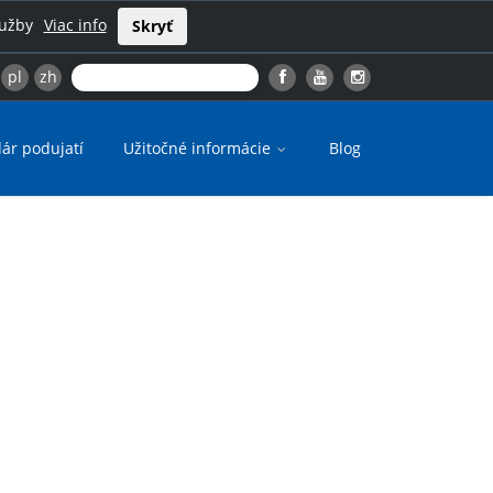
lužby
Viac info
Skryť
pl
zh
ár podujatí
Užitočné informácie
Blog