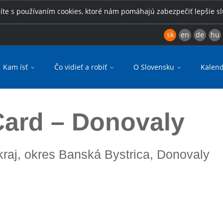
íte s používaním cookies, ktoré nám pomáhajú zabezpečiť lepšie s
sk
en
de
hu
Kam ísť
Čo vidieť a robiť
O Slovensku
Kalend
rd – Donovaly
kraj, okres Banská Bystrica, Donovaly