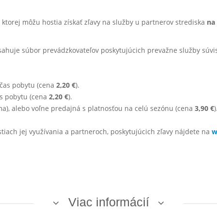
 ktorej môžu hostia získať zľavy na služby u partnerov strediska
na
ahuje súbor prevádzkovateľov poskytujúcich prevažne služby súvi
počas pobytu (cena
2,20 €
).
as pobytu (cena
2,20 €
).
a), alebo voľne predajná s platnosťou na celú sezónu (cena
3,90 €
)
stiach jej využívania a partneroch, poskytujúcich zľavy nájdete na
w
Viac informácií