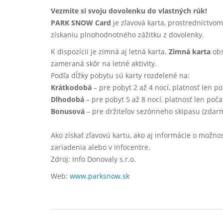
Vezmite si svoju dovolenku do vlastných rúk!
PARK SNOW Card
je zľavová karta, prostredníctvom
získaniu plnohodnotného zážitku z dovolenky.
K dispozícii je zimná aj letná karta.
Zimná karta
obs
zameraná skôr na letné aktivity.
Podľa dĺžky pobytu sú karty rozdelené na:
Krátkodobá
– pre pobyt 2 až 4 nocí, platnosť len 
Dlhodobá
– pre pobyt 5 až 8 nocí, platnosť len poč
Bonusová
– pre držiteľov sezónneho skipasu (zdarm
Ako získať zľavovú kartu, ako aj informácie o možno
zariadenia alebo v infocentre.
Zdroj: Info Donovaly s.r.o.
Web:
www.parksnow.sk