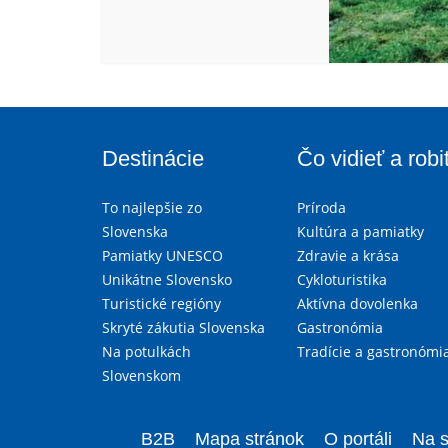
Destinácie
Čo vidieť a robi
To najlepšie zo
Príroda
Slovenska
Kultúra a pamiatky
Pamiatky UNESCO
Zdravie a krása
Unikátne Slovensko
Cykloturistika
Turistické regióny
Aktívna dovolenka
Skryté zákutia Slovenska
Gastronómia
Na potulkách
Tradície a gastronómi
Slovenskom
B2B
Mapa stránok
O portáli
Na s