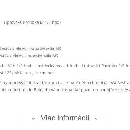
t - Liptovská Porúbka (2 1/2 hod)
kovisko, okres Liptovský Mikuláš.
visko, okres Liptovský Mikuláš.
hod. - Váh 1/2 hod. - Hrádocký most 1 hod. - Liptovská Porúbka 1/2 h
st 123), VKÚ, a. s., Harmanec.
nym prevýšením vedúca po trase náučného chodníka. Má šesť zastá
íku oproti ústiu Belej do Váhu treba dať pozor na padajúce skaly
Viac informácií