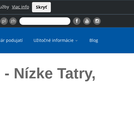
lužby
Viac info
Skryť
pl
zh
ár podujatí
Užitočné informácie
Blog
 Nízke Tatry,