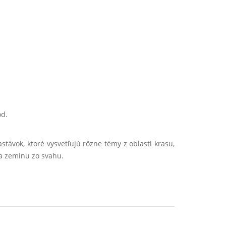
od.
vok, ktoré vysvetľujú rôzne témy z oblasti krasu,
 a zeminu zo svahu.