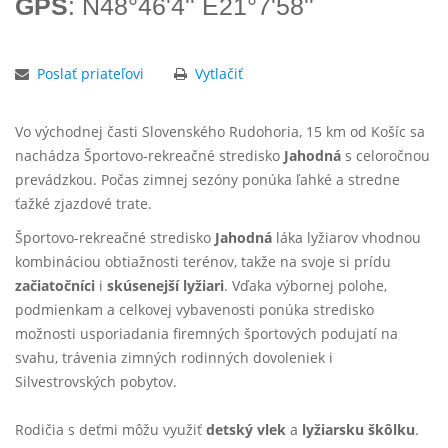
GPS
: N48°46'4'' E21°7'58''
Poslať priateľovi
Vytlačiť
Vo východnej časti Slovenského Rudohoria, 15 km od Košíc sa
nachádza Športovo-rekreačné stredisko
Jahodná
s celoročnou
prevádzkou. Počas zimnej sezóny ponúka ľahké a stredne
ťažké zjazdové trate.
Športovo-rekreačné stredisko
Jahodná
láka lyžiarov vhodnou
kombináciou obtiažnosti terénov, takže na svoje si prídu
začiatočníci
i
skúsenejší lyžiari
. Vďaka výbornej polohe,
podmienkam a celkovej vybavenosti ponúka stredisko
možnosti usporiadania firemných športových podujatí na
svahu, trávenia zimných rodinných dovoleniek i
Silvestrovských pobytov.
Rodičia s deťmi môžu využiť
detský vlek
a
lyžiarsku škôlku
.