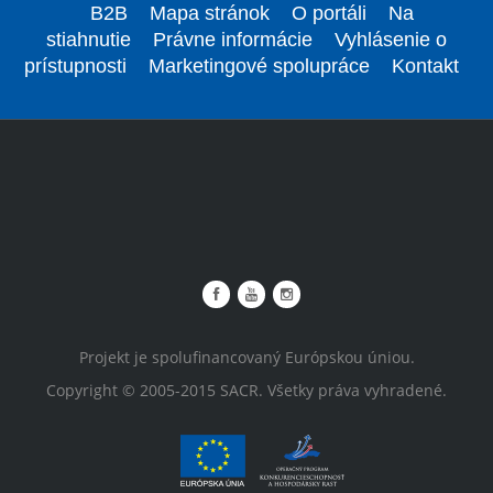
B2B
Mapa stránok
O portáli
Na
stiahnutie
Právne informácie
Vyhlásenie o
prístupnosti
Marketingové spolupráce
Kontakt
Projekt je spolufinancovaný Európskou úniou.
Copyright © 2005-2015 SACR. Všetky práva vyhradené.