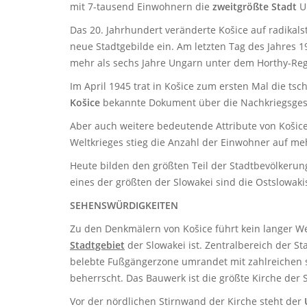
mit 7-tausend Einwohnern die
zweitgrößte Stadt
Un
Das 20. Jahrhundert veränderte Košice auf radikals
neue Stadtgebilde ein. Am letzten Tag des Jahres 
mehr als sechs Jahre Ungarn unter dem Horthy-Reg
Im April 1945 trat in Košice zum ersten Mal die 
Košice
bekannte Dokument über die Nachkriegsgest
Aber auch weitere bedeutende Attribute von Košice
Weltkrieges stieg die Anzahl der Einwohner auf m
Heute bilden den größten Teil der Stadtbevölkeru
eines der größten der Slowakei sind die Ostslowa
SEHENSWÜRDIGKEITEN
Zu den Denkmälern von Košice führt kein langer Weg
Stadtgebiet
der Slowakei ist. Zentralbereich der St
belebte Fußgängerzone umrandet mit zahlreichen
beherrscht. Das Bauwerk ist die größte Kirche der 
Vor der nördlichen Stirnwand der Kirche steht der