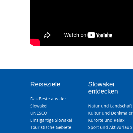
Reiseziele
Slowakei
entdecken
Das Beste aus der
Slowakei
Natur und Landschaft
UNESCO
Kultur und Denkmäler
Einzigartige Slowakei
Kurorte und Relax
Touristische Gebiete
Sport und Aktivurlaub