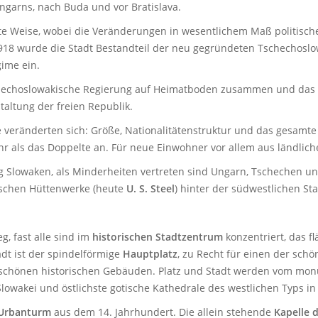
garns, nach Buda und vor Bratislava.
te Weise, wobei die Veränderungen in wesentlichem Maß politischen
1918 wurde die Stadt Bestandteil der neu gegründeten Tschechoslo
ime ein.
tschechoslowakische Regierung auf Heimatboden zusammen und das 
altung der freien Republik.
 veränderten sich: Größe, Nationalitätenstruktur und das gesamte
ehr als das Doppelte an. Für neue Einwohner vor allem aus ländli
ng Slowaken, als Minderheiten vertreten sind Ungarn, Tschechen 
kischen Hüttenwerke (heute
U. S. Steel
) hinter der südwestlichen St
, fast alle sind im
historischen Stadtzentrum
konzentriert, das 
adt ist der spindelförmige
Hauptplatz
, zu Recht für einen der schö
 schönen historischen Gebäuden. Platz und Stadt werden vom mo
Slowakei und östlichste gotische Kathedrale des westlichen Typs in
Urbanturm
aus dem 14. Jahrhundert. Die allein stehende
Kapelle d