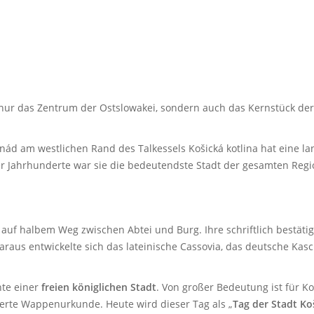
 nur das Zentrum der Ostslowakei, sondern auch das Kernstück der
nád am westlichen Rand des Talkessels Košická kotlina hat eine la
r Jahrhunderte war sie die bedeutendste Stadt der gesamten Regi
 auf halbem Weg zwischen Abtei und Burg. Ihre schriftlich bestätig
daraus entwickelte sich das lateinische Cassovia, das deutsche Ka
hte einer
freien königlichen Stadt
. Von großer Bedeutung ist für K
ierte Wappenurkunde. Heute wird dieser Tag als „
Tag der Stadt Ko