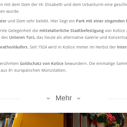
 mit dem Dom der Hl. Elisabeth und dem Urbanturm eine geschloss
gen wurde.
ater
und Dom sehr belebt. Hier liegt ein
Park mit einer singenden
erste Gelegenheit die
mittelalterliche Stadtbefestigung
von Košice 
n des
Unteren Tors
, das heute als alternative Galerie und Konzertsa
arathonläufers
. Seit 1924 wird in Košice immer im Herbst der
Inte
 berühmten
Goldschatz von Košice
bewundern. Die einmalige Samm
 aus 81 europäischen Münzstätten.
Mehr