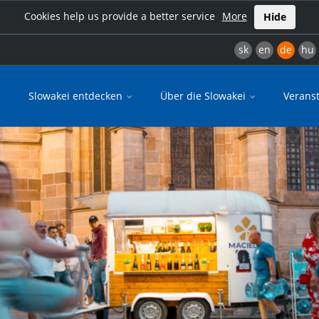
Cookies help us provide a better service
More
Hide
sk
en
de
hu
Slowakei entdecken
Über die Slowakei
Verans