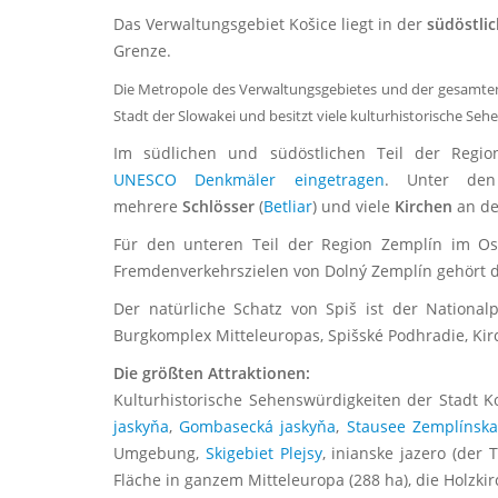
Das Verwaltungsgebiet Košice liegt in der
südöstli
Grenze.
Die Metropole des Verwaltungsgebietes und der gesamten
Stadt der Slowakei und besitzt viele kulturhistorische Seh
Im südlichen und südöstlichen Teil der Regi
UNESCO Denkmäler eingetragen
. Unter den
mehrere
Schlösser
(
Betliar
) und viele
Kirchen
an d
Für den unteren Teil der Region Zemplín im Ost
Fremdenverkehrszielen von Dolný Zemplín gehört 
Der natürliche Schatz von Spiš ist der Nationa
Burgkomplex Mitteleuropas, Spišské Podhradie, Ki
Die größten Attraktionen:
Kulturhistorische Sehenswürdigkeiten der Stadt K
jaskyňa
,
Gombasecká jaskyňa
,
Stausee Zemplínska
Umgebung,
Skigebiet Plejsy
, inianske jazero (der
Fläche in ganzem Mitteleuropa (288 ha), die Holzki