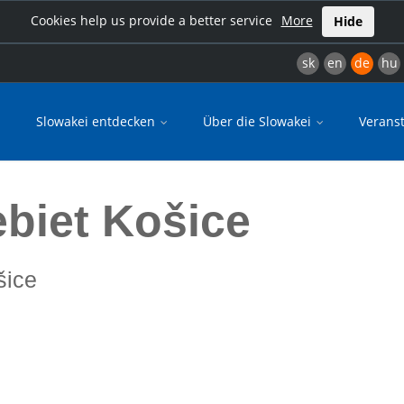
Cookies help us provide a better service
More
Hide
sk
en
de
hu
Slowakei entdecken
Über die Slowakei
Verans
biet Košice
šice