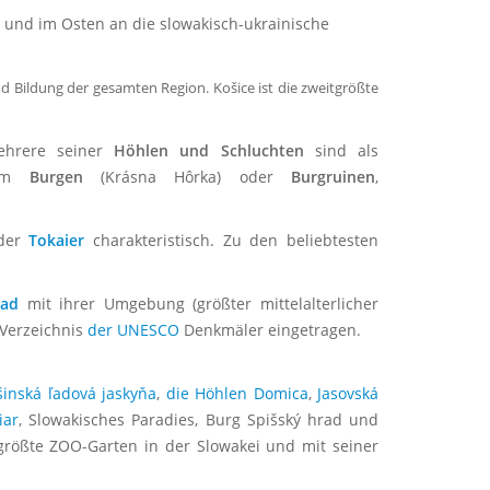
e und im Osten an die slowakisch-ukrainische
 Bildung der gesamten Region. Košice ist die zweitgrößte
ehrere seiner
Höhlen und Schluchten
sind als
llem
Burgen
(Krásna Hôrka) oder
Burgruinen
,
nder
Tokaier
charakteristisch. Zu den beliebtesten
rad
mit ihrer Umgebung (größter mittelalterlicher
 Verzeichnis
der UNESCO
Denkmäler eingetragen.
inská ľadová jaskyňa
,
die Höhlen Domica
,
Jasovská
iar
, Slowakisches Paradies, Burg Spišský hrad und
r größte ZOO-Garten in der Slowakei und mit seiner