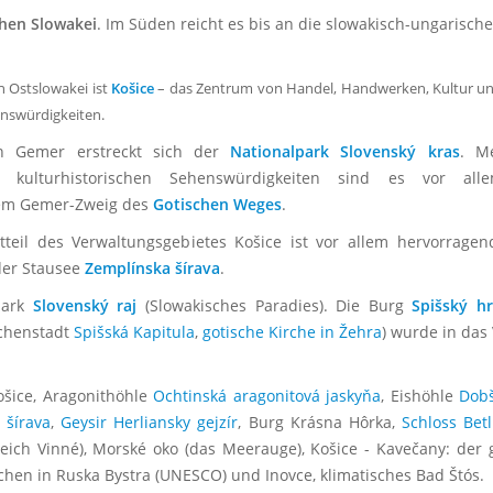
chen Slowakei
. Im Süden reicht es bis an die slowakisch-ungarisch
 Ostslowakei ist
Košice
– das Zentrum von Handel, Handwerken, Kultur und
enswürdigkeiten.
on Gemer erstreckt sich der
Nationalpark Slovenský kras
. M
 kulturhistorischen Sehenswürdigkeiten sind es vor a
em Gemer-Zweig des
Gotischen Weges
.
teil des Verwaltungsgebietes Košice ist vor allem hervorrage
der Stausee
Zemplínska šírava
.
lpark
Slovenský raj
(Slowakisches Paradies). Die Burg
Spišský h
rchenstadt
Spišská Kapitula
,
gotische Kirche in Žehra
) wurde in das
ošice, Aragonithöhle
Ochtinská aragonitová jaskyňa
, Eishöhle
Dobš
 šírava
,
Geysir Herliansky gejzír
, Burg Krásna Hôrka,
Schloss Betl
 Teich Vinné), Morské oko (das Meerauge), Košice - Kavečany: de
rchen in Ruska Bystra (UNESCO) und Inovce, klimatisches Bad Štós.