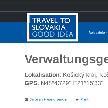
Reiseziele
Hauptseite
Verwaltungsgebiet Košice
Verwaltungsge
Lokalisation
: Košický kraj, Ko
GPS
: N48°43'29'' E21°15'33''
Seite an Freund senden
Print