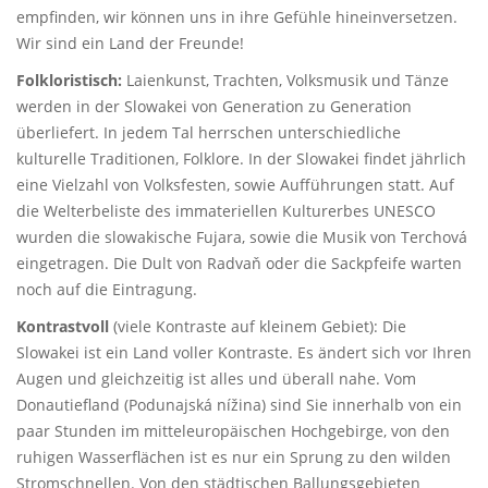
empfinden, wir können uns in ihre Gefühle hineinversetzen.
Wir sind ein Land der Freunde!
Folkloristisch:
Laienkunst, Trachten, Volksmusik und Tänze
werden in der Slowakei von Generation zu Generation
überliefert. In jedem Tal herrschen unterschiedliche
kulturelle Traditionen, Folklore. In der Slowakei findet jährlich
eine Vielzahl von Volksfesten, sowie Aufführungen statt. Auf
die Welterbeliste des immateriellen Kulturerbes UNESCO
wurden die slowakische Fujara, sowie die Musik von Terchová
eingetragen. Die Dult von Radvaň oder die Sackpfeife warten
noch auf die Eintragung.
Kontrastvoll
(viele Kontraste auf kleinem Gebiet): Die
Slowakei ist ein Land voller Kontraste. Es ändert sich vor Ihren
Augen und gleichzeitig ist alles und überall nahe. Vom
Donautiefland (Podunajská nížina) sind Sie innerhalb von ein
paar Stunden im mitteleuropäischen Hochgebirge, von den
ruhigen Wasserflächen ist es nur ein Sprung zu den wilden
Stromschnellen. Von den städtischen Ballungsgebieten