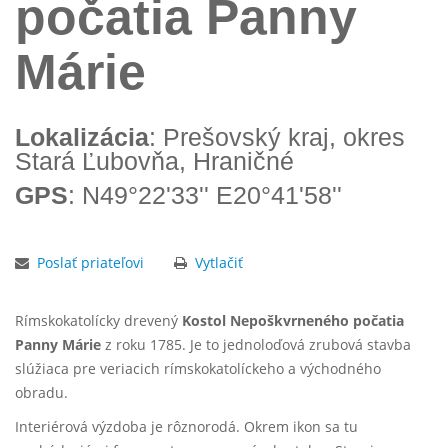
počatia Panny
Márie
Lokalizácia
: Prešovský kraj, okres
Stará Ľubovňa, Hraničné
GPS
: N49°22'33'' E20°41'58''
Poslať priateľovi
Vytlačiť
Rímskokatolícky drevený
Kostol Nepoškvrneného počatia
Panny Márie
z roku 1785. Je to jednoloďová zrubová stavba
slúžiaca pre veriacich rímskokatolíckeho a východného
obradu.
Interiérová výzdoba je rôznorodá. Okrem ikon sa tu