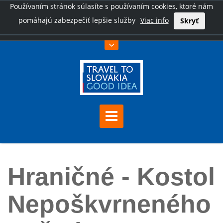
Používaním stránok súlasíte s používaním cookies, ktoré nám
pomáhajú zabezpečiť lepšie služby
Viac info
Skryť
Úvod
Hraničné - Kostol Nepoškvrneného počatia Panny Márie
Hraničné - Kostol
Nepoškvrneného