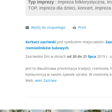
Typ imprezy
: impreza folklorystyczna, i
TOP, impreza dla dzieci, koncert, imprez
Wyślij do znajomego
Print
Korbacz zazriwski
jest symbolem miejscowości
Zaz
rzemieślników ludowych
.
Zazriwskie Dni w dniach
od 20 do 21
lipca
2019 r. 
Jest to dwudniowa prezentacja tradycji, rzemiosła, 
konkurencją w swoim żywiole výrobe. W niedzielę 
Web:
wieś Zazriwa