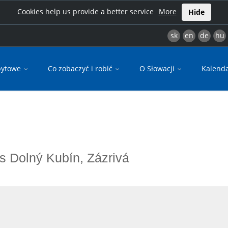
Cookies help us provide a better service
More
Hide
sk
en
de
hu
bytowe
Co zobaczyć i robić
O Słowacji
Kalend
i
res Dolný Kubín, Zázrivá