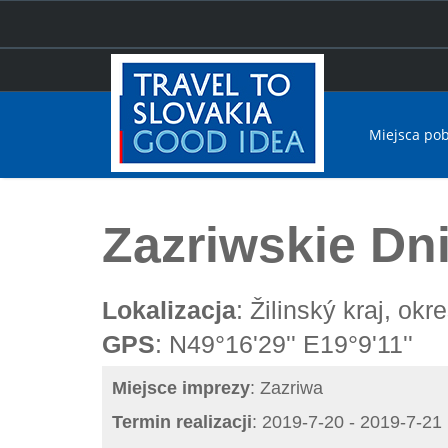
Miejsca po
Home
Zazriwskie Dni
Zazriwskie Dn
Lokalizacja
: Žilinský kraj, ok
GPS
: N49°16'29'' E19°9'11''
Miejsce imprezy
: Zazriwa
Termin realizacji
: 2019-7-20 - 2019-7-21