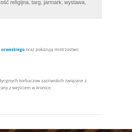
ść religijna, targ, jarmark, wystawa,
a
orawskiego
oraz pokazują mistrzostwo
dycyjnych korbaczow zazriwskich związane z
zany z wejściem w kronice.