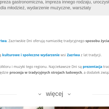
mpreza gastronomiczna, impreza innego rodzaju, uroczysto
a dla młodzież, wydarzenie muzyczne, warsztaty
riwa
. Zazriwskie Dni oferują namiastkę tradycyjnego
sposobu życi
są
kulturowe i społeczne wydarzenie
wsi
Zazriwa
z lat tradycji.
folkloru i muzyki tego regionu. Najciekawsze Dni są
prezentacja
tra
będzie
procesja w tradycyjnych strojach ludowych
, a dodatek zwią
więcej