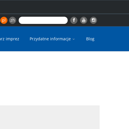
pl
zh
arz imprez
Przydatne informacje
Blog