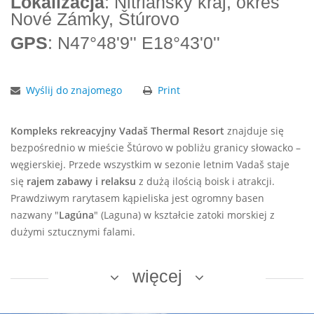
Lokalizacja
: Nitriansky kraj, okres
Nové Zámky, Štúrovo
GPS
: N47°48'9'' E18°43'0''
Wyślij do znajomego
Print
Kompleks rekreacyjny Vadaš Thermal Resort
znajduje się
bezpośrednio w mieście Štúrovo w pobliżu granicy słowacko –
węgierskiej. Przede wszystkim w sezonie letnim Vadaš staje
się
rajem zabawy i relaksu
z dużą ilością boisk i atrakcji.
Prawdziwym rarytasem kąpieliska jest ogromny basen
nazwany "
Lagúna
" (Laguna) w kształcie zatoki morskiej z
dużymi sztucznymi falami.
więcej