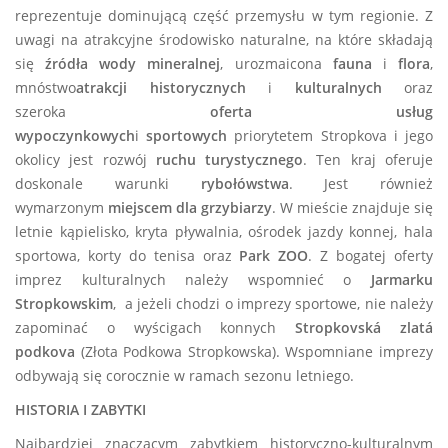
reprezentuje dominującą część przemysłu w tym regionie. Z
uwagi na atrakcyjne środowisko naturalne, na które składają
się
źródła wody mineralnej
, urozmaicona
fauna
i
flora
,
mnóstwo
atrakcji historycznych
i
kulturalnych
oraz
szeroka
oferta usług
wypoczynkowych
i
sportowych
priorytetem Stropkova i jego
okolicy jest rozwój
ruchu turystycznego
. Ten kraj oferuje
doskonale warunki
rybołówstwa
. Jest również
wymarzonym
miejscem dla grzybiarzy
. W mieście znajduje się
letnie kąpielisko, kryta pływalnia, ośrodek jazdy konnej, hala
sportowa, korty do tenisa oraz
Park ZOO
. Z bogatej oferty
imprez kulturalnych należy wspomnieć o
Jarmarku
Stropkowskim
, a jeżeli chodzi o imprezy sportowe, nie należy
zapominać o wyścigach konnych
Stropkovská zlatá
podkova
(Złota Podkowa Stropkowska). Wspomniane imprezy
odbywają się corocznie w ramach sezonu letniego.
HISTORIA I ZABYTKI
Najbardziej znaczącym zabytkiem historyczno-kulturalnym