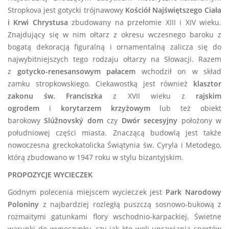
Stropkova jest gotycki trójnawowy
Kościół Najświętszego Ciała
i Krwi Chrystusa
zbudowany na przełomie XIII i XIV wieku.
Znajdujący się w nim ołtarz z okresu wczesnego baroku z
bogatą dekoracją figuralną i ornamentalną zalicza się do
najwybitniejszych tego rodzaju ołtarzy na Słowacji. Razem
z
gotycko-renesansowym pałacem
wchodził on w skład
zamku stropkowskiego. Ciekawostką jest również
klasztor
zakonu św. Franciszka
z XVII wieku z
rajskim
ogrodem
i
korytarzem krzyżowym
lub też obiekt
barokowy
Slúžnovský dom
czy
Dwór secesyjny
położony w
południowej części miasta. Znaczącą budowlą jest także
nowoczesna greckokatolicka Świątynia św. Cyryla i Metodego,
którą zbudowano w 1947 roku w stylu bizantyjskim.
PROPOZYCJE WYCIECZEK
Godnym polecenia miejscem wycieczek jest
Park Narodowy
Poloniny
z najbardziej rozległą puszczą sosnowo-bukową z
rozmaitymi gatunkami flory wschodnio-karpackiej. Świetne
warunki do wypoczynku, czy jak kto woli uprawiania sportów