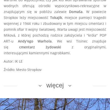
wodnych oferują ośrodki wypoczynkowo-rekreacyjne w
znajdującym się w pobliżu zalewie
Domaša
. W powiecie
Stropkov leży miejscowość
Tokajík
, miejsce pamięci tragedii
wojennej z 1944 roku i zbudowany w tym miejscu cmentarz i
pomnik ofiar II wojny światowej. Warta uwagi jest miejscowość
Miková, z której pochodzą rodzice założyciela i "króla" POP
ART-u
Andy'ego Warhola
. We wsi Tisinec znajduje
się
cmentarz żydowski
z oryginalnymi,
interesującymi kamiennymi nagrobkami.
Autor: IK LE
Źródło: Mesto Stropkov
więcej