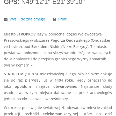
GPS
: N49°12'1'' E21°39'10''
Wyślij do znajomego
Print
Miasto
STROPKOV
leży w północnej części Województwa
Preszowskiego w obszarze
Pogórza Ondawskiego
(Ondavskej
vrchovine), pod
Beskidem Niskim
(Nízke Beskydy). To miasto
powiatowe położone jest na skrzyżowaniu dróg prowadzących
do Michaloviec i do przejścia granicznego Wyżny Komarnik
(Vyšný Komárnik).
STROPKOV
(10 874 mieszkańców) i jego okolice wzmiankuje
się po raz pierwszy już w
1404 roku
, kiedy oznaczano go
jako
oppidum
–
miejsce obwarowane
. Najstarsze ślady
osadnictwa w tym miejscu datowane są przez archeologów
jednak na okres o wiele wcześniejszy.
W okresie po II wojnie światowej zbudowano w mieście zakład
produkcji
techniki telekomunikacyjnej
, który do dziś