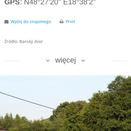
GPS
: N48°27'20'' E18°38'2''
Wyślij do znajomego
Print
Źródło: Banský dvor
więcej