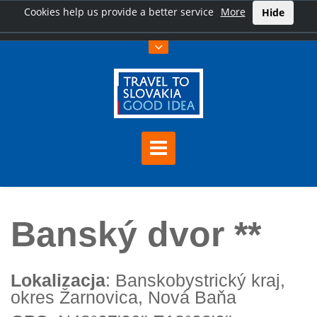
Cookies help us provide a better service
More
Hide
Home
Banský dvor **
Banský dvor **
Lokalizacja
: Banskobystrický kraj,
okres Žarnovica, Nová Baňa