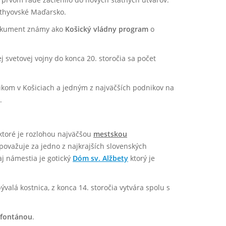
orthyovské Maďarsko.
 dokument známy ako
Košický vládny program
o
 svetovej vojny do konca 20. storočia sa počet
ikom v Košiciach a jedným z najväčších podnikov na
.
 ktoré je rozlohou najväčšou
mestskou
 považuje za jedno z najkrajších slovenských
 námestia je gotický
Dóm sv. Alžbety
ktorý je
ývalá kostnica, z konca 14. storočia vytvára spolu s
 fontánou
.