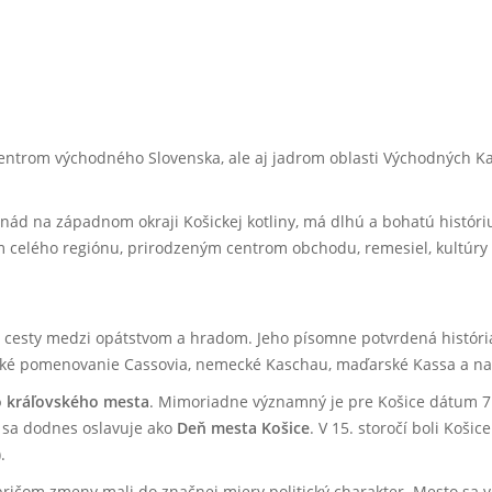
entrom východného Slovenska, ale aj jadrom oblasti Východných Kar
ornád na západnom okraji Košickej kotliny, má dlhú a bohatú histór
 celého regiónu, prirodzeným centrom obchodu, remesiel, kultúry 
ci cesty medzi opátstvom a hradom. Jeho písomne potvrdená históri
inské pomenovanie Cassovia, nemecké Kaschau,
maďarské Kassa a nap
 kráľovského mesta
. Mimoriadne významný je pre Košice dátum 7.
 sa dodnes oslavuje ako
Deň mesta Košice
. V 15. storočí boli Koši
.
ričom zmeny mali do značnej miery politický charakter. Mesto sa v