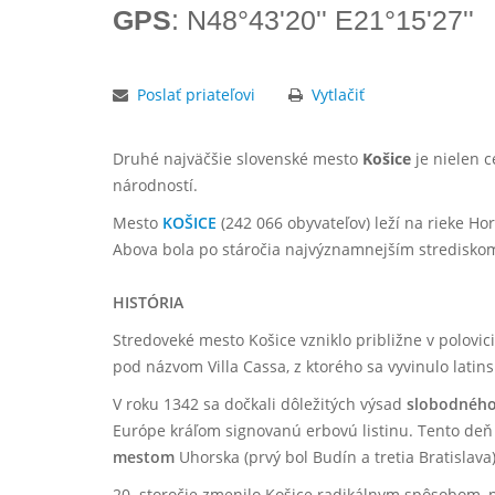
GPS
: N48°43'20'' E21°15'27''
Poslať priateľovi
Vytlačiť
Druhé najväčšie slovenské mesto
Košice
je nielen c
národností.
Mesto
KOŠICE
(242 066 obyvateľov) leží na rieke H
Abova bola po stáročia najvýznamnejším strediskom
HISTÓRIA
Stredoveké mesto Košice vzniklo približne v polovi
pod názvom Villa Cassa, z ktorého sa vyvinulo lat
V roku 1342 sa dočkali dôležitých výsad
slobodného
Európe kráľom signovanú erbovú listinu. Tento deň
mestom
Uhorska (prvý bol Budín a tretia Bratislava)
20. storočie zmenilo Košice radikálnym spôsobom, p