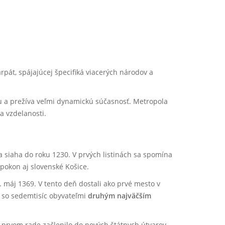
pát, spájajúcej špecifiká viacerých národov a
iu a prežíva veľmi dynamickú súčasnosť.
Metropola
a vzdelanosti.
a siaha do roku 1230. V prvých listinách sa spomína
okon aj slovenské Košice.
 máj 1369. V tento deň dostali ako prvé mesto v
ce so sedemtisíc obyvateľmi
druhým najväčším
 prvom rade začlenilo do nových štátnych útvarov.