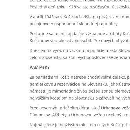
Posledný deň roku 1918 sa stalo súčasťou Českoslov
V apríli 1945 sa v Košiciach zišla po prvý raz na 
povojnovom usporiadaní slobodnej republiky.
Postupne sa menili aj ďalšie významné atribúty Koší
Košičanov viac ako zdvojnásobil. Pre nových obyvate
Dnes tvoria výraznú väčšinu populácie mesta Slová
celom Slovensku sa stali Východoslovenské železia
PAMIATKY
Za pamiatkami Košíc netreba chodiť veľmi ďaleko, 
pamiatkovou rezerváciou
na Slovensku. Jeho ústre
námestí. Je mimoriadne živou pešou zónou olemov
najväčším kostolom na Slovensku a zároveň najvých
Pred severným priečelím dómu stojí
Urbanova vež
Dómom sv. Alžbety a Urbanovou vežou ucelený a na 
Najmä v lete je najživším miestom celých Košíc pri