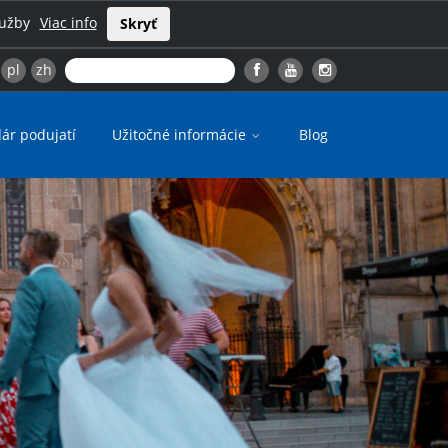
lužby
Viac info
Skryť
pl
zh
ár podujatí
Užitočné informácie
Blog