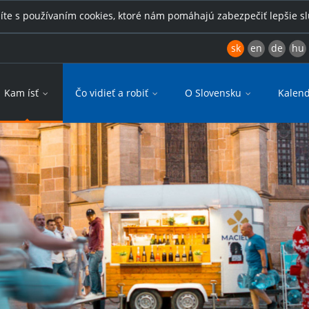
íte s používaním cookies, ktoré nám pomáhajú zabezpečiť lepšie s
sk
en
de
hu
Kam ísť
Čo vidieť a robiť
O Slovensku
Kalend