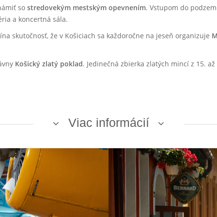
námiť so
stredovekým mestským opevnením
. Vstupom do podzemi
éria a koncertná sála.
ína skutočnosť, že v Košiciach sa každoročne na jeseň organizuje
M
lávny
Košický zlatý poklad
. Jedinečná zbierka zlatých mincí z 15. a
Viac informácií