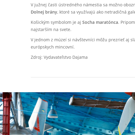
V južnej časti ústredného námestia sa možno oboz
Dolnej brány
, ktoré sa využívajú ako netradičná gal
Košickým symbolom je aj
Socha maratónca
. Pripom
najstarším na svete.
V jednom z múzeí si návštevníci môžu prezrieť aj s
európskych mincovní.
Zdroj: Vydavateľstvo Dajama