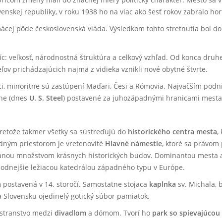
enskej republiky, v roku 1938 ho na viac ako šesť rokov zabralo h
domácej pôde československá vláda. Výsledkom tohto stretnutia bol
c: veľkosť, národnostná štruktúra a celkový vzhľad. Od konca druhej
ľov prichádzajúcich najmä z vidieka vznikli nové obytné štvrte.
ci, minoritne sú zastúpení Maďari, Česi a Rómovia. Najväčším podn
rne (dnes
U. S. Steel
) postavené za juhozápadnými hranicami mesta
pretože takmer všetky sa sústreďujú do
historického centra mesta
,
dným priestorom je vretenovité
Hlavné námestie
, ktoré sa právom
anou množstvom krásnych historických budov. Dominantou mesta aj
odnejšie ležiacou katedrálou západného typu v Európe.
a
postavená v 14. storočí. Samostatne stojaca
kaplnka
sv. Michala, b
Slovensku ojedinelý gotický súbor pamiatok.
estranstvo medzi
divadlom
a dómom. Tvorí ho
park so spievajúcou