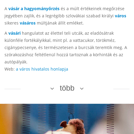
A
vásár a hagyományőrzés
és a múlt értékeinek megőrzése
jegyében zajlik, és a legrégibb szlovákiai szabad királyi
város
sikeres
vásáros
múltjának állít emléket.
A
vásári
hangulatot az élettel teli utcák, az eladósátrak
különféle fortékályikkal, mint pl. a vattacukor, törökméz,
cigánypecsenye, és természetesen a burcsák teremtik meg. A
szórakozáshoz feltétlenül hozzá tartoznak a körhinták és az
autópályák.
Web:
a város hivatalos honlapja
több