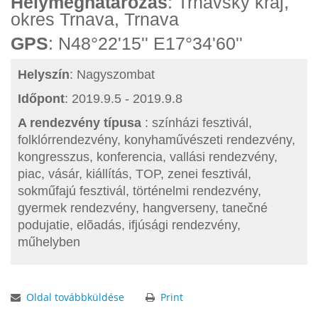
Helymeghatározás
: Trnavský kraj,
okres Trnava, Trnava
GPS
: N48°22'15'' E17°34'60''
Helyszín
: Nagyszombat
Időpont
: 2019.9.5 - 2019.9.8
A rendezvény típusa
: színházi fesztivál,
folklórrendezvény, konyhaművészeti rendezvény,
kongresszus, konferencia, vallási rendezvény,
piac, vásár, kiállítás, TOP, zenei fesztivál,
sokműfajú fesztivál, történelmi rendezvény,
gyermek rendezvény, hangverseny, tanečné
podujatie, elõadás, ifjúsági rendezvény,
műhelyben
Oldal továbbküldése
Print