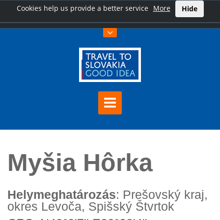
Cookies help us provide a better service
More
Hide
Főoldal
Myšia Hôrka
Myšia Hôrka
Helymeghatározás
: Prešovský kraj,
okres Levoča, Spišský Štvrtok