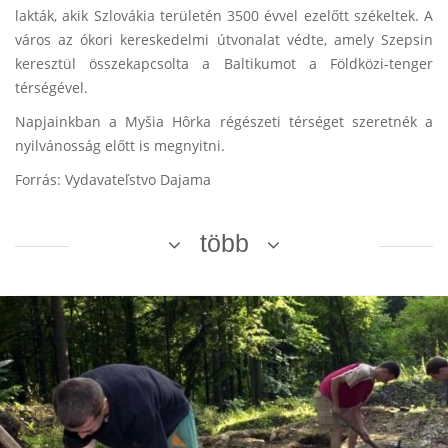
lakták, akik Szlovákia területén 3500 évvel ezelőtt székeltek. A
város az ókori kereskedelmi útvonalat védte, amely Szepsin
keresztül összekapcsolta a Baltikumot a Földközi-tenger
térségével.
Napjainkban a Myšia Hôrka régészeti térséget szeretnék a
nyilvánosság előtt is megnyitni.
Forrás: Vydavateľstvo Dajama
több