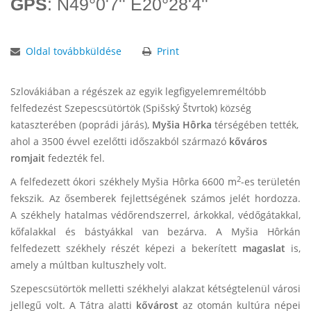
GPS
: N49°0'7'' E20°28'4''
Oldal továbbküldése
Print
Szlovákiában a régészek az egyik legfigyelemreméltóbb
felfedezést Szepescsütörtök (Spišský Štvrtok) község
kataszterében (poprádi járás),
Myšia Hôrka
térségében tették,
ahol a 3500 évvel ezelőtti időszakból származó
kőváros
romjait
fedezték fel.
2
A felfedezett ókori székhely Myšia Hôrka 6600 m
-es területén
fekszik. Az ősemberek fejlettségének számos jelét hordozza.
A székhely hatalmas védőrendszerrel, árkokkal, védőgátakkal,
kőfalakkal és bástyákkal van bezárva. A Myšia Hôrkán
felfedezett székhely részét képezi a bekerített
magaslat
is,
amely a múltban kultuszhely volt.
Szepescsütörtök melletti székhelyi alakzat kétségtelenül városi
jellegű volt. A Tátra alatti
kővárost
az otomán kultúra népei