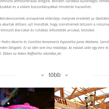
– rémisztő atmoszférával lélegzik. Minden sarokból különleges réme
ázakkal és a vidám boszorkányokkal mindenki hazavihet.
Mindenszentek ünnepének előestéje, melynek eredetét az ókeltáknál
 akartak állítani, azt mondták, hogy szeretnének tetszeni a rosszn
émisztő álarcokat és ruhákat, kifestették arcukat, testüket.
áz Pedro Muerto és Conchita Annamaría Espozelita Juevo Maňana. Szer
nden látogató. Ez az idén sem lesz másképp. Az esküvő után egy évre és
l. Ebben az évben Raffaelito iskolába jár.
több