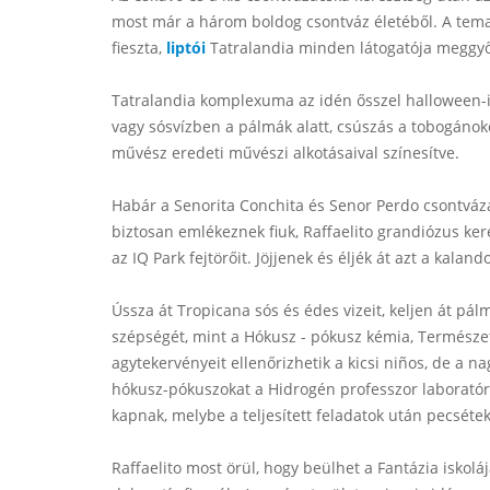
most már a három boldog csontváz életéből. A temati
fieszta,
liptói
Tatralandia minden látogatója meggyő
Tatralandia komplexuma az idén ősszel halloween-i
vagy sósvízben a pálmák alatt, csúszás a tobogánok
művész eredeti művészi alkotásaival színesítve.
Habár a Senorita Conchita és Senor Perdo csontváz
biztosan emlékeznek fiuk, Raffaelito grandiózus ker
az IQ Park fejtörőit. Jöjjenek és éljék át azt a kaland
Ússza át Tropicana sós és édes vizeit, keljen át pá
szépségét, mint a Hókusz - pókusz kémia, Természeto
agytekervényeit ellenőrizhetik a kicsi niños, de a 
hókusz-pókuszokat a Hidrogén professzor laboratóri
kapnak, melybe a teljesített feladatok után pecséte
Raffaelito most örül, hogy beülhet a Fantázia iskol