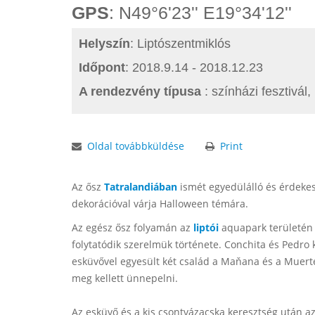
GPS
: N49°6'23'' E19°34'12''
Helyszín
: Liptószentmiklós
Időpont
: 2018.9.14 - 2018.12.23
A rendezvény típusa
: színházi fesztivá
Oldal továbbküldése
Print
Az ősz
Tatralandiában
ismét egyedülálló és érdekes
dekorációval várja Halloween témára.
Az egész ősz folyamán az
liptói
aquapark területén 
folytatódik szerelmük története. Conchita és Pedro 
esküvővel egyesült két család a Maňana és a Muerte
meg kellett ünnepelni.
Az esküvő és a kis csontvázacska keresztség után a