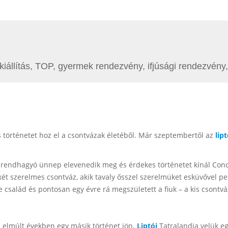
l, kiállítás, TOP, gyermek rendezvény, ifjúsági rendezvén
 történetet hoz el a csontvázak életéből. Már szeptembertől az
lipt
rendhagyó ünnep elevenedik meg és érdekes történetet kínál Conchi
két szerelmes csontváz, akik tavaly ősszel szerelmüket esküvővel p
 család és pontosan egy évre rá megszületett a fiuk – a kis csontv
z elmúlt években egy másik történet jön.
Liptói
Tatralandia velük eg