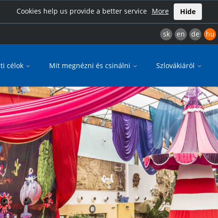
Cookies help us provide a better service
More
Hide
sk
en
de
hu
ti célok
Mit megnézni és csinálni
Szlovákiáról