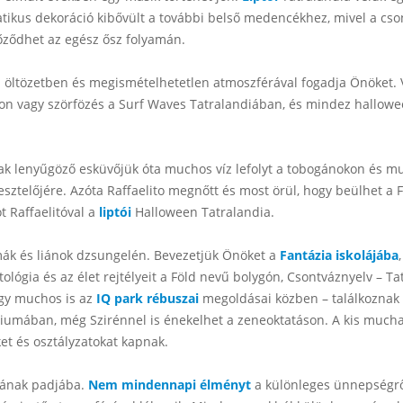
kus dekoráció kibővült a további belső medencékhez, mivel a csontv
ződhet az egész ősz folyamán.
 öltözetben és megismételhetetlen atmoszférával fogadja Önöket. V
on vagy szörfözés a Surf Waves Tatralandiában, és mindez halloween
ak lenyűgöző esküvőjük óta muchos víz lefolyt a tobogánokon és m
esztelőjére. Azóta Raffaelito megnőtt és most örül, hogy beülhet a
ot Raffaelitóval a
liptói
Halloween Tatralandia.
lmák és liánok dzsungelén. Bevezetjük Önöket a
Fantázia iskolájába
lógia és az élet rejtélyeit a Föld nevű bolygón, Csontváznyelv – Ta
nagy muchos is az
IQ park rébuszai
megoldásai közben – találkoznak a
umában, még Szirénnel is énekelhet a zeneoktatáson. A kis muchach
ket és osztályzatokat kapnak.
ájának padjába.
Nem mindennapi élményt
a különleges ünnepségről 