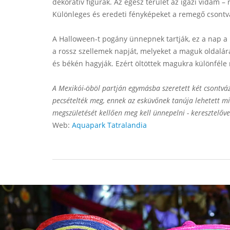
dekoratív figurák. Az egész terület az igazi vidám 
Különleges és eredeti fényképeket a remegő csontv
A Halloween-t pogány ünnepnek tartják, ez a nap a 
a rossz szellemek napját, melyeket a maguk oldalára
és békén hagyják. Ezért öltöttek magukra különféle r
A Mexikói-öböl partján egymásba szeretett két csontv
pecsételték meg, ennek az esküvőnek tanúja lehetett mi
megszületését kellően meg kell ünnepelni - keresztelőve
Web:
Aquapark Tatralandia