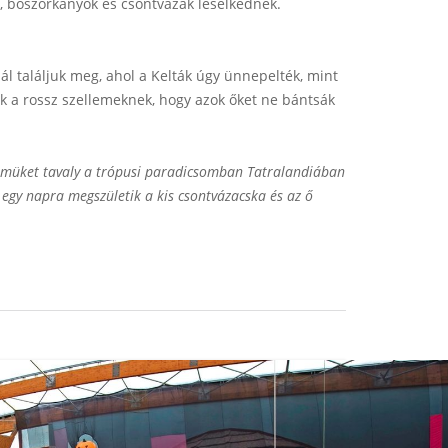
k, boszorkányok és csontvázak leselkednek.
 találjuk meg, ahol a Kelták úgy ünnepelték, mint
ak a rossz szellemeknek, hogy azok őket ne bántsák
elmüket tavaly a trópusi paradicsomban Tatralandiában
 egy napra megszületik a kis csontvázacska és az ő