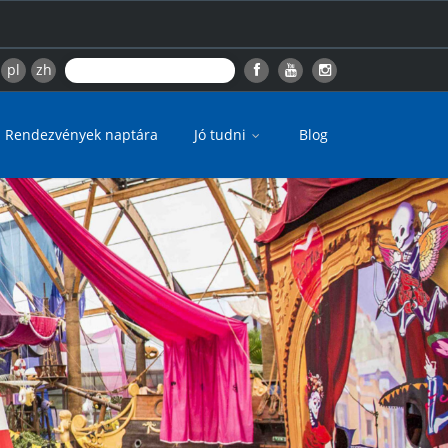
pl
zh
Rendezvények naptára
Jó tudni
Blog