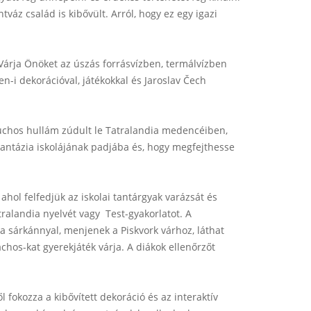
áz család is kibővült. Arról, hogy ez egy igazi
árja Önöket az úszás forrásvízben, termálvízben
-i dekorációval, játékokkal és Jaroslav Čech
uchos hullám zúdult le Tatralandia medencéiben,
 Fantázia iskolájának padjába és, hogy megfejthesse
, ahol felfedjük az iskolai tantárgyak varázsát és
tralandia nyelvét vagy Test-gyakorlatot. A
 sárkánnyal, menjenek a Piskvork várhoz, láthat
os-kat gyerekjáték várja. A diákok ellenőrzőt
fokozza a kibővített dekoráció és az interaktív