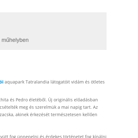
y, műhelyben
ói
aquapark Tatralandia látogatóit vidám és ötletes
ta és Pedro életéből. Új originális előadásban
ecsételték meg és szerelmük a mai napig tart. Az
ázacska, akinek érkezését természetesen kellően
yütt fog ünnepelni és érdekes történetet fog kínálni