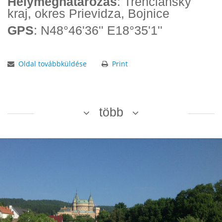
Helymeghatározás
: Trenčiansky
kraj, okres Prievidza, Bojnice
GPS
: N48°46'36'' E18°35'1''
Oldal továbbküldése
Print
több