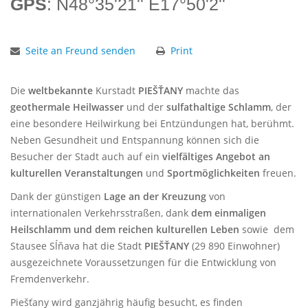
GPS
: N48°35'21'' E17°50'2''
Seite an Freund senden
Print
Die
weltbekannte
Kurstadt
PIEŠŤANY
machte das
geothermale Heilwasser
und der
sulfathaltige Schlamm
, der
eine besondere Heilwirkung bei Entzündungen hat, berühmt.
Neben Gesundheit und Entspannung können sich die
Besucher der Stadt auch auf ein
vielfältiges Angebot an
kulturellen Veranstaltungen
und
Sportmöglichkeiten
freuen.
Dank der günstigen
Lage an der Kreuzung
von
internationalen Verkehrsstraßen, dank
dem einmaligen
Heilschlamm und dem reichen kulturellen Leben
sowie dem
Stausee Sĺňava hat die Stadt
PIEŠŤANY
(29 890 Einwohner)
ausgezeichnete Voraussetzungen für die Entwicklung von
Fremdenverkehr.
Piešťany wird ganzjährig häufig besucht, es finden