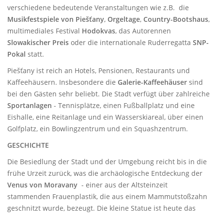
verschiedene bedeutende Veranstaltungen wie z.B. die
Musikfestspiele von Piešťany
,
Orgeltage
,
Country-Bootshaus
,
multimediales Festival
Hodokvas
, das Autorennen
Slowakischer Preis
oder die internationale Ruderregatta
SNP-
Pokal
statt.
Piešťany ist reich an Hotels, Pensionen, Restaurants und
Kaffeehäusern. Insbesondere die
Galerie-Kaffeehäuser
sind
bei den Gästen sehr beliebt. Die Stadt verfügt über zahlreiche
Sportanlagen
- Tennisplätze, einen Fußballplatz und eine
Eishalle, eine Reitanlage und ein Wasserskiareal, über einen
Golfplatz, ein Bowlingzentrum und ein Squashzentrum.
GESCHICHTE
Die Besiedlung der Stadt und der Umgebung reicht bis in die
frühe Urzeit zurück, was die archäologische Entdeckung der
Venus von Moravany
- einer aus der Altsteinzeit
stammenden Frauenplastik, die aus einem Mammutstoßzahn
geschnitzt wurde, bezeugt. Die kleine Statue ist heute das