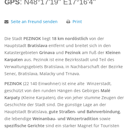
GPS
: N48°17'19'' E17°16'4''
Seite an Freund senden
Print
Die Stadt
PEZINOK
liegt
18 km nordöstlich
von der
Hauptstadt
Bratislava
entfernt und breitet sich in den
Katastergebieten
Grinava
und
Pezinok
am Fuß der
Kleinen
Karpaten
aus. Pezinok ist eine Bezirksstadt und Teil des
Verwaltungsgebiets Bratislava, in Nachbarschaft der Bezirke
Senec, Bratislava, Malacky und Trnava.
PEZINOK
(22 140 Einwohner) ist eine alte Winzerstadt,
geschützt von den runden Hängen des Gebirges
Malé
Karpaty
(Kleine Karpaten), die von jeher stumme Zeugen der
Geschichte der Stadt sind. Die günstige Lage an der
Hauptstadt Bratislava,
gute Straßen- und Bahnverbindung
,
die lebendige
Weinanbau- und Winzertradition
sowie
spezifische Gerichte
sind ein starker Magnet für Touristen