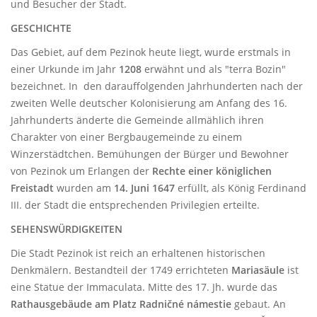
und Besucher der Stadt.
GESCHICHTE
Das Gebiet, auf dem Pezinok heute liegt, wurde erstmals in
einer Urkunde im Jahr
1208
erwähnt und als "terra Bozin"
bezeichnet. In den darauffolgenden Jahrhunderten nach der
zweiten Welle deutscher Kolonisierung am Anfang des 16.
Jahrhunderts änderte die Gemeinde allmählich ihren
Charakter von einer Bergbaugemeinde zu einem
Winzerstädtchen. Bemühungen der Bürger und Bewohner
von Pezinok um Erlangen der
Rechte einer königlichen
Freistadt
wurden am
14. Juni 1647
erfüllt, als König Ferdinand
III. der Stadt die entsprechenden Privilegien erteilte.
SEHENSWÜRDIGKEITEN
Die Stadt Pezinok ist reich an erhaltenen historischen
Denkmälern. Bestandteil der 1749 errichteten
Mariasäule
ist
eine Statue der Immaculata. Mitte des 17. Jh. wurde das
Rathausgebäude am Platz
Radničné námestie
gebaut. An