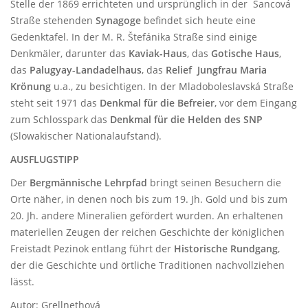
Stelle der 1869 errichteten und ursprünglich in der Šancová
Straße stehenden
Synagoge
befindet sich heute eine
Gedenktafel. In der M. R. Štefánika Straße sind einige
Denkmäler, darunter das
Kaviak-Haus
,
das
Gotische Haus
,
das
Palugyay-Landadelhaus
,
das
Relief Jungfrau Maria
Krönung
u.a., zu besichtigen. In der Mladoboleslavská Straße
steht seit 1971 das
Denkmal für die Befreier
, vor dem Eingang
zum Schlosspark das
Denkmal für die Helden des SNP
(Slowakischer Nationalaufstand).
AUSFLUGSTIPP
Der
Bergmännische Lehrpfad
bringt seinen Besuchern die
Orte näher, in denen noch bis zum 19. Jh. Gold und bis zum
20. Jh. andere Mineralien gefördert wurden. An erhaltenen
materiellen Zeugen der reichen Geschichte der königlichen
Freistadt Pezinok entlang führt der
Historische Rundgang
,
der die Geschichte und örtliche Traditionen nachvollziehen
lässt.
Autor: Grellnethová