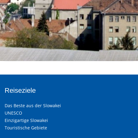
Reiseziele
Das Beste aus der Slowakei
UNESCO
Einzigartige Slowakei
Touristische Gebiete