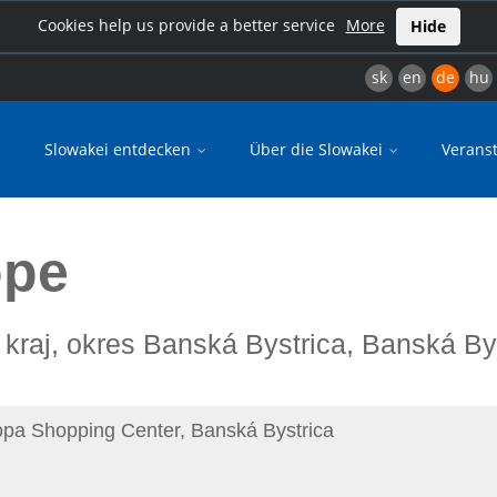
Cookies help us provide a better service
More
Hide
sk
en
de
hu
Slowakei entdecken
Über die Slowakei
Verans
ope
 kraj, okres Banská Bystrica, Banská By
ropa Shopping Center, Banská Bystrica