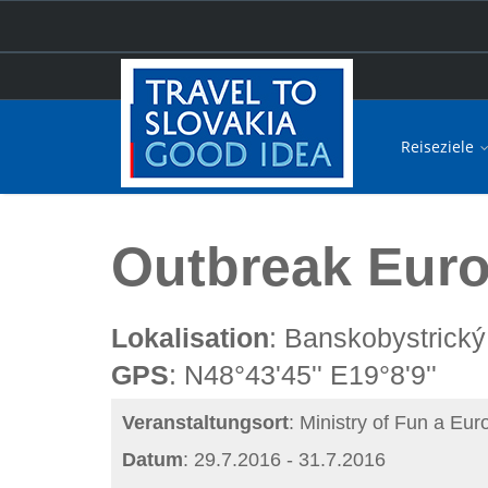
Reiseziele
Hauptseite
Outbreak Europe
Outbreak Eur
Lokalisation
: Banskobystrický
GPS
: N48°43'45'' E19°8'9''
Veranstaltungsort
: Ministry of Fun a Eu
Datum
: 29.7.2016 - 31.7.2016