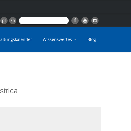
pl
zh
taltungskalender
Wissenswertes
Blog
strica