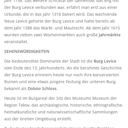
Jahr 1156. Das weitere Schicksal der Gemeinde, das eng mit
der Burg Levice verbunden war, erfährt man erst aus einer
Urkunde, die in das Jahr 1318 datiert wird. Das wachsende
Neue Levice gehörte der Burg Levice und hatte bereits ab
dem Jahr 1388 das Markt- und Mautrecht. Ab dem Jahr 1615
wurden neben zwei Wochenmärkten auch große
Jahrmärkte
veranstaltet.
SEHENSWÜRDIGKEITEN
Die bedeutendste Dominante der Stadt ist die
Burg Levice
vom Ende des 13. Jahrhunderts. An die berühmte Geschichte
der Burg Levice erinnern heute nur noch ihre konservierten
Ruinen und eine etwas jüngere Festung der unteren Burg,
bekannt als
Dobóo Schloss
.
Heute ist im Burgareal der Sitz des Museums Museum der
Region Tekov, das archäologische, historische, ethnografische,
heimatkundliche und naturwissenschaftliche Sammlungen
aus der breiten Umgebung erstellt.