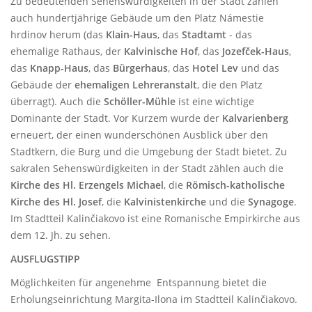
Zu bedeutenden Sehenswürdigkeiten in der Stadt zählen
auch hundertjährige Gebäude um den Platz Námestie
hrdinov herum (das
Klain-Haus
, das
Stadtamt
- das
ehemalige Rathaus, der
Kalvinische Hof
, das
Jozefček-Haus
,
das
Knapp-Haus
, das
Bürgerhaus
, das
Hotel Lev
und das
Gebäude der
ehemaligen Lehreranstalt
, die den Platz
überragt). Auch die
Schöller-Mühle
ist eine wichtige
Dominante der Stadt. Vor Kurzem wurde der
Kalvarienberg
erneuert, der einen wunderschönen Ausblick über den
Stadtkern, die Burg und die Umgebung der Stadt bietet. Zu
sakralen Sehenswürdigkeiten in der Stadt zählen auch die
Kirche des Hl. Erzengels Michael
, die
Römisch-katholische
Kirche des Hl. Josef
, die
Kalvinistenkirche
und die
Synagoge
.
Im Stadtteil
Kalinčiakovo ist eine Romanische Empirkirche aus
dem 12. Jh. zu sehen.
AUSFLUGSTIPP
Möglichkeiten für angenehme Entspannung bietet die
Erholungseinrichtung Margita-Ilona im Stadtteil Kalinčiakovo.