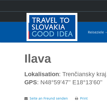
Reiseziele
Hauptseite
Ilava
Ilava
Lokalisation
: Trenčiansky kraj
GPS
: N48°59'47'' E18°13'60''
Seite an Freund senden
Print