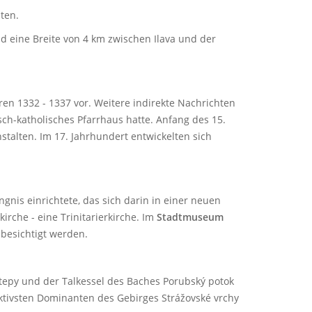
ten.
d eine Breite von 4 km zwischen Ilava und der
ren 1332 - 1337 vor. Weitere indirekte Nachrichten
isch-katholisches Pfarrhaus hatte. Anfang des 15.
stalten. Im 17. Jahrhundert entwickelten sich
ängnis einrichtete, das sich darin in einer neuen
irche - eine Trinitarierkirche. Im
Stadtmuseum
besichtigt werden.
áštepy und der Talkessel des Baches Porubský potok
aktivsten Dominanten des Gebirges
Strážovské vrchy