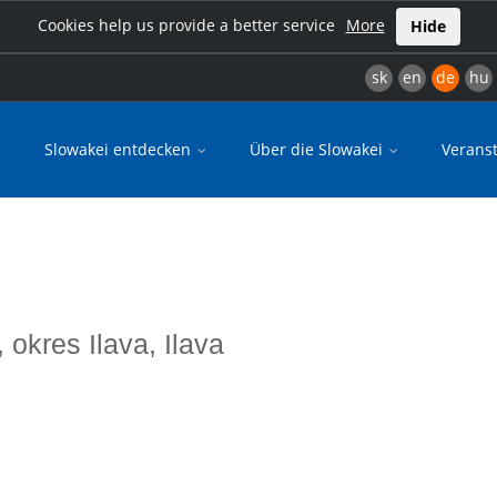
Cookies help us provide a better service
More
Hide
sk
en
de
hu
Slowakei entdecken
Über die Slowakei
Verans
, okres Ilava, Ilava