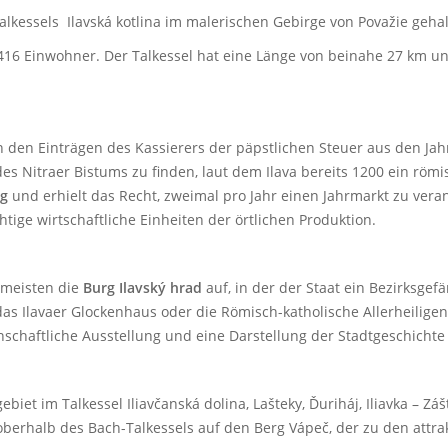
alkessels Ilavská kotlina im malerischen Gebirge von Považie gehal
416 Einwohner. Der Talkessel hat eine Länge von beinahe 27 km un
n den Einträgen des Kassierers der päpstlichen Steuer aus den Jah
des Nitraer Bistums zu finden, laut dem Ilava bereits 1200 ein röm
ng
und erhielt das Recht, zweimal pro Jahr einen Jahrmarkt zu veran
chtige wirtschaftliche Einheiten der örtlichen Produktion.
 meisten die
Burg Ilavský hrad
auf, in der der Staat ein Bezirksgef
as Ilavaer Glockenhaus oder die Römisch-katholische Allerheiligenk
chaftliche Ausstellung und eine Darstellung der Stadtgeschichte 
biet im Talkessel I
liavčanská dolina,
Lašteky, Ďuriháj, Iliavka – Z
oberhalb des Bach-Talkessels auf den Berg
Vápeč, der zu den attr