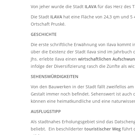
Von jeher wurde die Stadt
ILAVA
für das Herz des T
Die Stadt
ILAVA
hat eine Fläche von 24,3 qm und 5 
Ortschaft Pruské.
GESCHICHTE
Die erste schriftliche Erwähnung von Ilava kommt i
über die Existenz der Stadt Ilava sind im Jahrbuch 
Jhs. erlebte Ilava einen
wirtschaftlichen Aufschwu
infolge der Diversifizierung rasch die Zünfte als wi
SEHENSWÜRDIGKEITEN
Von den Bauwerken in der Stadt fällt zweifellos am
Gestalt immer noch befindet. Sehenswert ist auch d
können eine heimatkundliche und eine naturwissens
AUSFLUGSTIPP
Als stadtnahes Erholungsgebiet sind das Datschenge
beliebt. Ein beschilderter
touristischer Weg
führt 