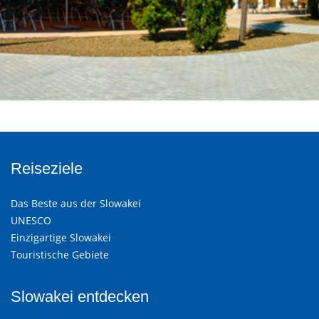
Reiseziele
Das Beste aus der Slowakei
UNESCO
Einzigartige Slowakei
Touristische Gebiete
Slowakei entdecken